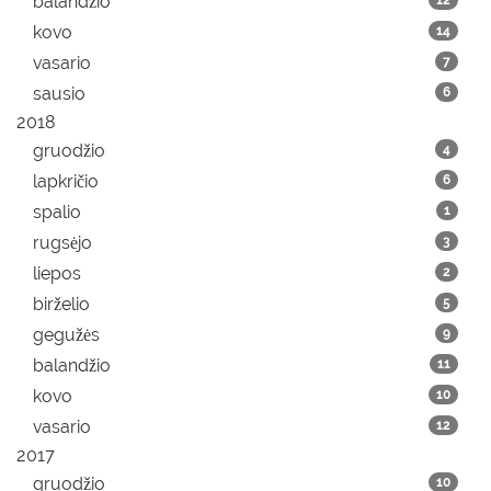
balandžio
12
kovo
14
vasario
7
sausio
6
2018
gruodžio
4
lapkričio
6
spalio
1
rugsėjo
3
liepos
2
birželio
5
gegužės
9
balandžio
11
kovo
10
vasario
12
2017
gruodžio
10