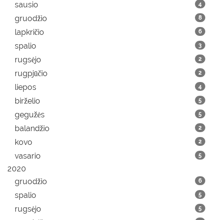
sausio
4
gruodžio
8
lapkričio
6
spalio
3
rugsėjo
2
rugpjūčio
2
liepos
4
birželio
5
gegužės
5
balandžio
2
kovo
2
vasario
5
2020
gruodžio
6
spalio
5
rugsėjo
5