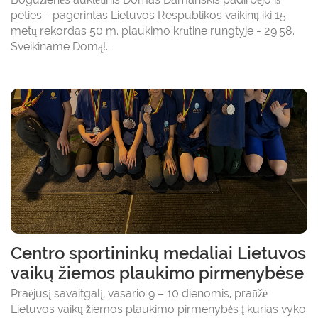
peties - pagerintas Lietuvos Respublikos vaikinų iki 15
metų rekordas 50 m. plaukimo krūtine rungtyje - 29.58.
Sveikiname Domą!...
Centro sportininkų medaliai Lietuvos
vaikų žiemos plaukimo pirmenybėse
Praėjusį savaitgalį, vasario 9 – 10 dienomis, praūžė
Lietuvos vaikų žiemos plaukimo pirmenybės į kurias vyko