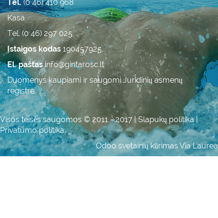
Tel.
(0 46) 410 968
Kasa
Tel. (0 46) 297 025
Įstaigos kodas
190457925
El. paštas
info@gintarosc.lt
Duomenys kaupiami ir saugomi Juridinių asmenų
registre.
Visos teisės saugomos © 2011 - 2017 |
Slapukų politika
|
Privatumo politika
Odoo svetainių kūrimas
Via Laurea