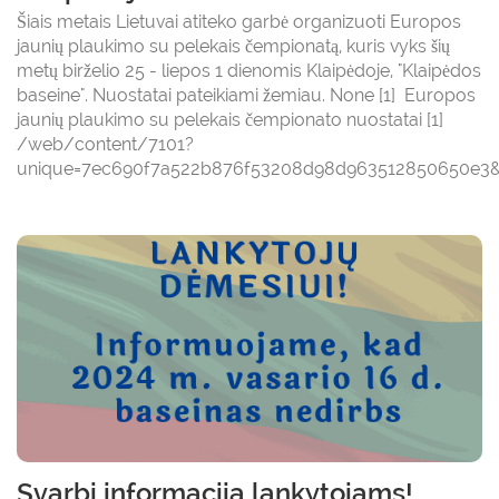
Šiais metais Lietuvai atiteko garbė organizuoti Europos
jaunių plaukimo su pelekais čempionatą, kuris vyks šių
metų birželio 25 - liepos 1 dienomis Klaipėdoje, "Klaipėdos
baseine". Nuostatai pateikiami žemiau. None [1] Europos
jaunių plaukimo su pelekais čempionato nuostatai [1]
/web/content/7101?
unique=7ec690f7a522b876f53208d98d963512850650e3&d
Svarbi informacija lankytojams!