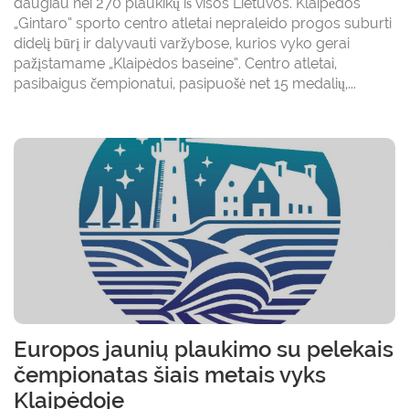
daugiau nei 270 plaukikų iš visos Lietuvos. Klaipėdos
„Gintaro“ sporto centro atletai nepraleido progos suburti
didelį būrį ir dalyvauti varžybose, kurios vyko gerai
pažįstamame „Klaipėdos baseine“. Centro atletai,
pasibaigus čempionatui, pasipuošė net 15 medalių,...
Europos jaunių plaukimo su pelekais
čempionatas šiais metais vyks
Klaipėdoje