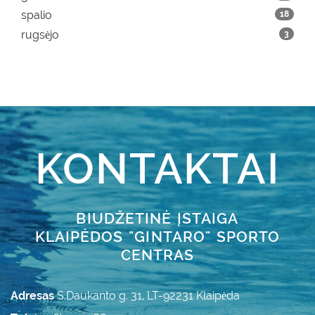
spalio
18
rugsėjo
3
KONTAKTAI
BIUDŽETINĖ ĮSTAIGA
KLAIPĖDOS "GINTARO" SPORTO
CENTRAS
Adresas
S.Daukanto g. 31, LT-92231 Klaipėda