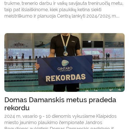
trukme, trenerio darbu ir vaikų savijauta treniruočių metu,
taip pat išsiaiškinome, kiek plaukikų ketina siekti
meistriškumo ir planuoja Centrą lankyti 2024/2025 m....
Domas Damanskis metus pradeda
rekordu
2024 m. vasario 9 - 10 dienomis vykusiame Klaipėdos
miesto jaunimo plaukimo čempionate Jandros
Bogužienės auklėtinis Domas Damanskis padirbėjo iš