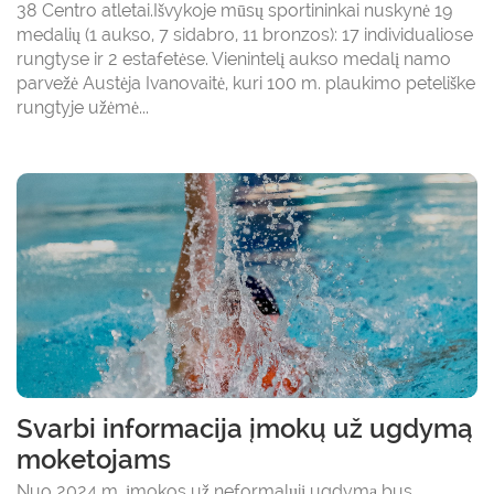
38 Centro atletai.Išvykoje mūsų sportininkai nuskynė 19
medalių (1 aukso, 7 sidabro, 11 bronzos): 17 individualiose
rungtyse ir 2 estafetėse. Vienintelį aukso medalį namo
parvežė Austėja Ivanovaitė, kuri 100 m. plaukimo peteliške
rungtyje užėmė...
Svarbi informacija įmokų už ugdymą
moketojams
Nuo 2024 m. įmokos už neformalųjį ugdymą bus