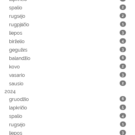
spalio
2
rugsėjo
2
rugpjūčio
1
liepos
3
birželio
4
gegužės
3
balandžio
6
kovo
2
vasario
3
sausio
2
2024
gruodžio
6
lapkričio
5
spalio
4
rugsėjo
1
liepos
3