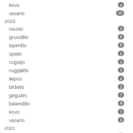
kovo
4
vasario
10
2022
sausio
3
gruodžio
6
lapkričio
6
spalio
5
rugsėjo
3
rugpjūčio
2
liepos
4
birželio
3
gegužės
7
balandžio
8
kovo
7
vasario
9
2021