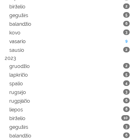
birželio
2
gegužės
5
balandžio
6
kovo
3
vasario
9
sausio
2
2023
gruodžio
2
lapkričio
5
spalio
4
rugsėjo
3
rugpjūčio
6
liepos
8
birželio
10
gegužės
3
balandžio
6