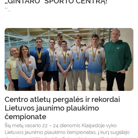
,,GINTARO" SPORTO CENTRĄ!
**...
Centro atletų pergalės ir rekordai
Lietuvos jaunimo plaukimo
čempionate
Šių metų vasario 22 – 24 dienomis Klaipėdoje vyko
Lietuvos jaunimo plaukimo čempionatas, į kurį sugūžėjo