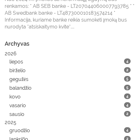
renkamos: * AB SEB banke - LT207044060007793785 * *
AB Swedbank banke - LT487300010183574214 *
Informacija, kuriame banke reikia sumokėti įmoką bus
nurodyta *atsiskaitymo kvite*....
Archyvas
2026
liepos
4
birželio
2
gegužės
5
balandžio
5
kovo
4
vasario
4
sausio
2
2025
gruodžio
4
lapkričio
2