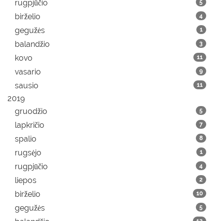
rugpjūčio
5
birželio
4
gegužės
1
balandžio
3
kovo
11
vasario
9
sausio
11
2019
gruodžio
5
lapkričio
7
spalio
8
rugsėjo
1
rugpjūčio
4
liepos
2
birželio
10
gegužės
5