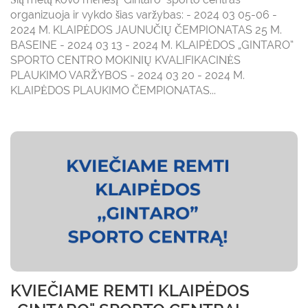
organizuoja ir vykdo šias varžybas: - 2024 03 05-06 -
2024 M. KLAIPĖDOS JAUNUČIŲ ČEMPIONATAS 25 M.
BASEINE - 2024 03 13 - 2024 M. KLAIPĖDOS „GINTARO”
SPORTO CENTRO MOKINIŲ KVALIFIKACINĖS
PLAUKIMO VARŽYBOS - 2024 03 20 - 2024 M.
KLAIPĖDOS PLAUKIMO ČEMPIONATAS...
KVIEČIAME REMTI KLAIPĖDOS