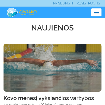
PRISIJUNGTI
REGISTRUOTIS
Togg
navig
NAUJIENOS
Kovo mėnesį vyksiančios varžybos
Šių metų kovo mėnesį "Gintaro" sporto centras