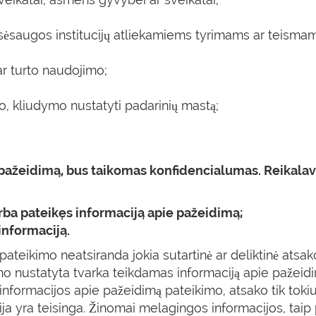
isėsaugos institucijų atliekamiems tyrimams ar teisma
ar turto naudojimo;
, kliudymo nustatyti padarinių mastą;
 pažeidimą, bus taikomas konfidencialumas. Reikalav
arba pateikęs informaciją apie pažeidimą;
nformaciją.
ateikimo neatsiranda jokia sutartinė ar deliktinė atsa
mo nustatyta tvarka teikdamas informaciją apie pažeidimą
l informacijos apie pažeidimą pateikimo, atsako tik tok
ija yra teisinga. Žinomai melagingos informacijos, taip