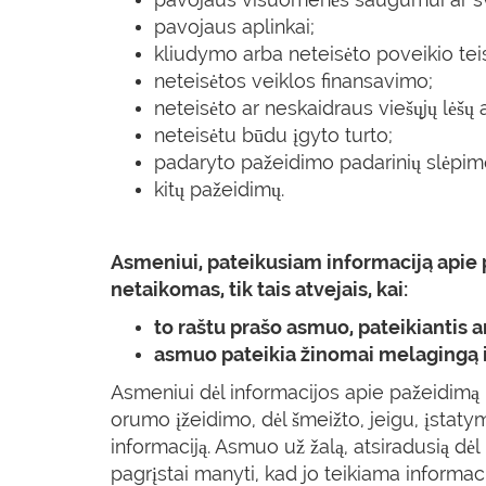
pavojaus aplinkai;
kliudymo arba neteisėto poveikio te
neteisėtos veiklos finansavimo;
neteisėto ar neskaidraus viešųjų lėšų 
neteisėtu būdu įgyto turto;
padaryto pažeidimo padarinių slėpimo
kitų pažeidimų.
Asmeniui, pateikusiam informaciją apie
netaikomas, tik tais atvejais, kai:
to raštu prašo asmuo, pateikiantis 
asmuo pateikia žinomai melagingą i
Asmeniui dėl informacijos apie pažeidimą p
orumo įžeidimo, dėl šmeižto, jeigu, įstaty
informaciją. Asmuo už žalą, atsiradusią dė
pagrįstai manyti, kad jo teikiama informac