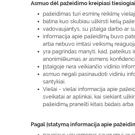
Asmuo dėl pažeidimo kreipiasi tiesiogiai 
pažeidimas turi esminę reikšmę viešaj
būtina kuo skubiau užkirsti kelią pažeid
vadovaujantys, su įstaiga darbo ar s
informacija apie pažeidimą buvo pate
arba nebuvo imtasi veiksmų reaguojan
yra pagrindas manyti, kad, pateikus 
anonimiškumas ar asmens konfidencial
Įstaigoje nėra veikiančio vidinio inf
asmuo negali pasinaudoti vidiniu info
santykiai.
Viešai - viešai informacija apie paže
sveikatai ar aplinkai, kai siekiant užk
pažeidimą pranešti kitais būdais arb
Pagal Įstatymą informacija apie pažeidi
pavojaus visuomenės saugumui ar sve