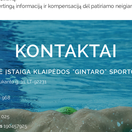
vertingą informaciją ir kompensaciją dėl patiriamo neigi
KONTAKTAI
Ė ĮSTAIGA KLAIPĖDOS "GINTARO" SPOR
ukanto g. 31, LT-92231
0 968
7 025
as
190457925