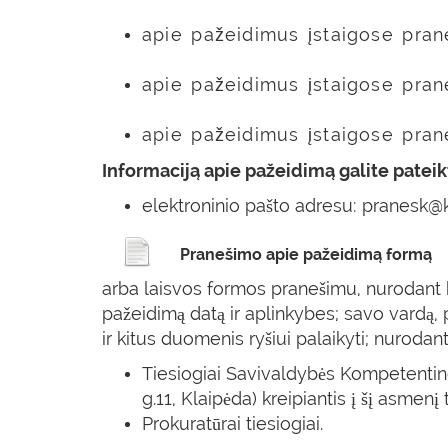
apie pažeidimus įstaigose pra
apie pažeidimus įstaigose pran
apie pažeidimus įstaigose pran
Informaciją apie pažeidimą galite pateikt
elektroninio pašto adresu: pranesk@k
Pranešimo apie pažeidimą formą
arba laisvos formos pranešimu, nurodant ka
pažeidimą datą ir aplinkybes; savo vardą,
ir kitus duomenis ryšiui palaikyti; nuroda
Tiesiogiai Savivaldybės Kompetenting
g.11, Klaipėda) kreipiantis į šį asmenį t
Prokuratūrai tiesiogiai.