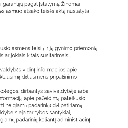
 garantijų pagal įstatymą. Žinomai
dęs asmuo atsako teisės aktų nustatyta
jusio asmens teisių ir jų gynimo priemonių
ar jokiais kitais susitarimais.
aldybės vidinį informacijos apie
a klausimą dėl asmens pripažinimo
 kolegos, dirbantys savivaldybėje arba
nformaciją apie pažeidimą pateikusio
ti neigiamų padarinių) dėl patiriamų
ldybe sieja tarnybos santykiai,
igiamų padarinių keliantį administracinį