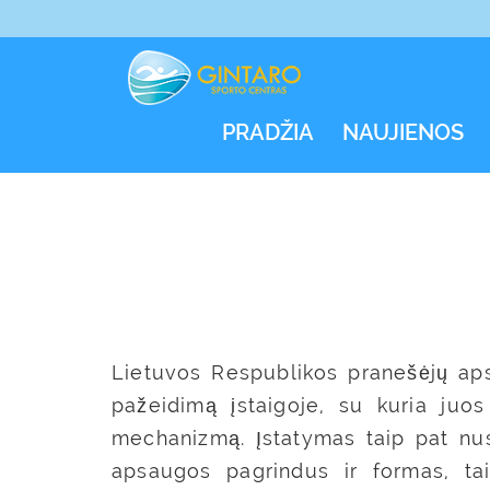
PRADŽIA
NAUJIENOS
Lietuvos Respublikos pranešėjų apsa
pažeidimą įstaigoje, su kuria juos
mechanizmą. Įstatymas taip pat nus
apsaugos pagrindus ir formas, ta