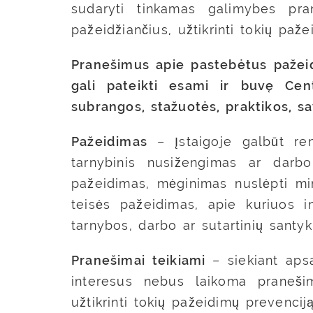
sudaryti tinkamas galimybes pra
pažeidžiančius, užtikrinti tokių paž
Pranešimus apie pastebėtus pažeid
gali pateikti esami ir buvę Cent
subrangos, stažuotės, praktikos, sa
Pažeidimas
– Įstaigoje galbūt re
tarnybinis nusižengimas ar darb
pažeidimas, mėginimas nuslėpti min
teisės pažeidimas, apie kuriuos i
tarnybos, darbo ar sutartinių santyk
Pranešimai teikiami
– siekiant apsa
interesus nebus laikoma pranešim
užtikrinti tokių pažeidimų prevencij