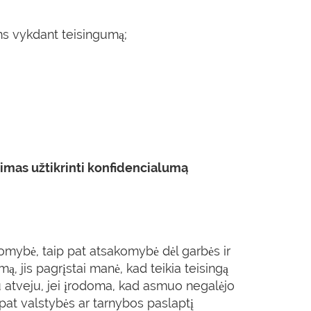
ms vykdant teisingumą;
imas užtikrinti konfidencialumą
komybė, taip pat atsakomybė dėl garbės ir
, jis pagrįstai manė, kad teikia teisingą
iu atveju, jei įrodoma, kad asmuo negalėjo
 pat valstybės ar tarnybos paslaptį