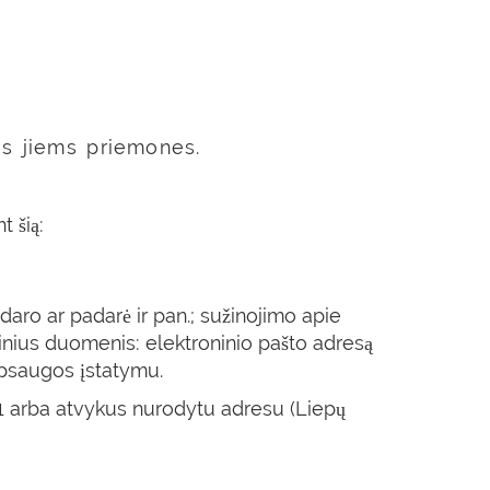
os jiems priemones.
 šią:
daro ar padarė ir pan.; sužinojimo apie
tinius duomenis: elektroninio pašto adresą
 apsaugos įstatymu.
61 arba atvykus nurodytu adresu (Liepų