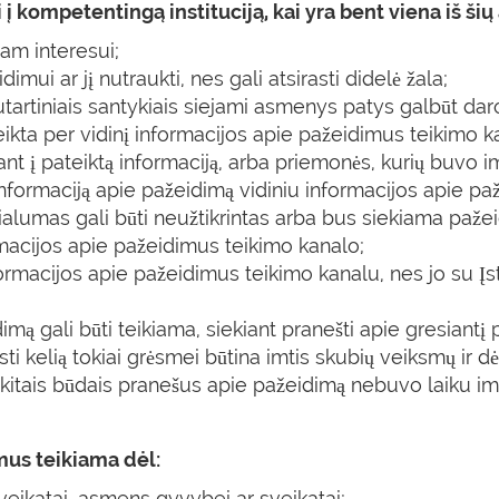
į kompetentingą instituciją, kai yra bent viena iš šių
am interesui;
imui ar jį nutraukti, nes gali atsirasti didelė žala;
utartiniais santykiais siejami asmenys patys galbūt dar
ikta per vidinį informacijos apie pažeidimus teikimo 
t į pateiktą informaciją, arba priemonės, kurių buvo 
informaciją apie pažeidimą vidiniu informacijos apie pa
umas gali būti neužtikrintas arba bus siekiama pažeidi
ormacijos apie pažeidimus teikimo kanalo;
rmacijos apie pažeidimus teikimo kanalu, nes jo su Įsta
idimą gali būti teikiama, siekiant pranešti apie gresian
irsti kelią tokiai grėsmei būtina imtis skubių veiksmų ir 
a kitais būdais pranešus apie pažeidimą nebuvo laiku i
mus teikiama dėl:
ikatai, asmens gyvybei ar sveikatai;