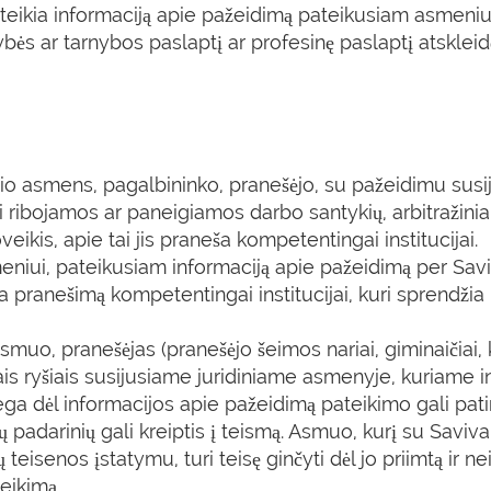
eikia informaciją apie pažeidimą pateikusiam asmeniui
ybės ar tarnybos paslaptį ar profesinę paslaptį atsklei
čio asmens, pagalbininko, pranešėjo, su pažeidimu susi
 ribojamos ar paneigiamos darbo santykių, arbitražiniais 
ikis, apie tai jis praneša kompetentingai institucijai.
iui, pateikusiam informaciją apie pažeidimą per Saviv
ia pranešimą kompetentingai institucijai, kuri sprendži
smuo, pranešėjas (pranešėjo šeimos nariai, giminaičiai,
is ryšiais susijusiame juridiniame asmenyje, kuriame i
ga dėl informacijos apie pažeidimą pateikimo gali patir
adarinių gali kreiptis į teismą. Asmuo, kurį su Saviva
isenos įstatymu, turi teisę ginčyti dėl jo priimtą ir ne
eikimą.