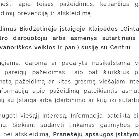
nešti apie teisės pažeidimus, keliančius g
eidimų prevenciją ir atskleidimą
imus Biudžetinėje įstaigoje Klaipėdos „Gintar
ro darbuotojai arba asmenys sutartiniais 
vanoriškos veiklos ir pan.) susiję su Centru.
ngiama, daroma ar padaryta nusikalstama vei
o pareigų pažeidimas, taip pat šiurkštus p
ėtą pažeidimą ar kitas grėsmę viešajam intere
nformaciją apie pažeidimą pateikiantis asm
ių su Įstaiga arba įdarbinimo ar kitų iki sutart
ugoti viešąjį interesą. Informacija pateikta si
u. Siekiant sudaryti tinkamas galimybes p
ą bei atskleidimą,
Pranešėjų apsaugos įstatym