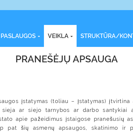
PASLAUGOS
VEIKLA
STRUKTŪRA/KON
PRANEŠĖJŲ APSAUGA
ugos įstatymas (toliau – Įstatymas) įtvirtina
 sieja ar siejo tarnybos ar darbo santykiai a
tato apie pažeidimus įstaigose pranešusių asm
ip pat šių asmenų apsaugos, skatinimo ir p