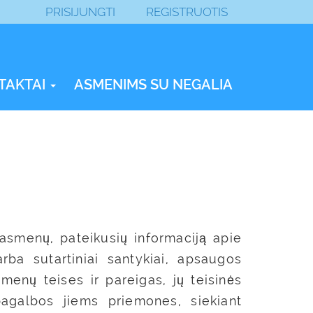
PRISIJUNGTI
REGISTRUOTIS
TAKTAI
ASMENIMS SU NEGALIA
 asmenų, pateikusių informaciją apie
rba sutartiniai santykiai, apsaugos
enų teises ir pareigas, jų teisinės
agalbos jiems priemones, siekiant