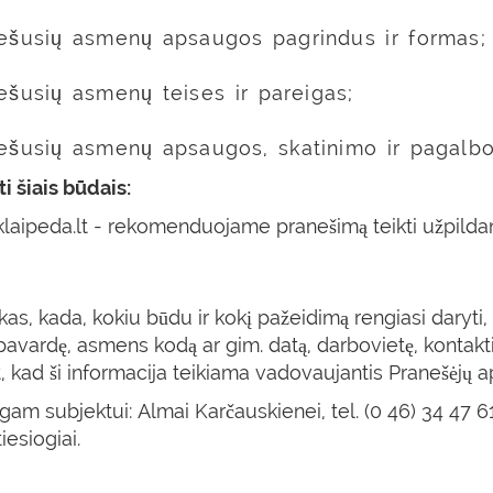
nešusių asmenų apsaugos pagrindus ir formas;
ešusių asmenų teises ir pareigas;
ešusių asmenų apsaugos, skatinimo ir pagalb
i šiais būdais:
laipeda.lt - rekomenduojame pranešimą teikti užpildant
s, kada, kokiu būdu ir kokį pažeidimą rengiasi daryti, 
 pavardę, asmens kodą ar gim. datą, darbovietę, kontak
nt, kad ši informacija teikiama vadovaujantis Pranešėjų
am subjektui: Almai Karčauskienei, tel. (0 46) 34 47 
iesiogiai.