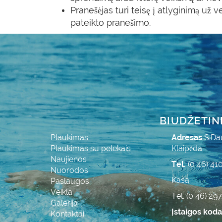
Pranešėjas turi teisę į atlyginimą už 
pateikto pranešimo.
BIUDŽETIN
Plaukimas
Adresas
S.Da
Plaukimas su pelekais
Klaipėda
Naujienos
Tel.
(0 46) 41
Nuorodos
Kasa
Paslaugos
Veikla
Tel. (0 46) 29
Galerija
Įstaigos kod
Kontaktai