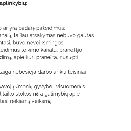
 aplinkybių:
o ar yra padarę pažeidimus;
kanalą, tačiau atsakymas nebuvo gautas
imtasi, buvo neveiksmingos;
žeidimus teikimo kanalu, pranešėjo
mą, apie kurį pranešta, nuslėpti;
iga nebesieja darbo ar kiti teisiniai
tį pavojų žmonių gyvybei, visuomenės
dėl laiko stokos nėra galimybių apie
mtasi reikiamų veiksmų
.