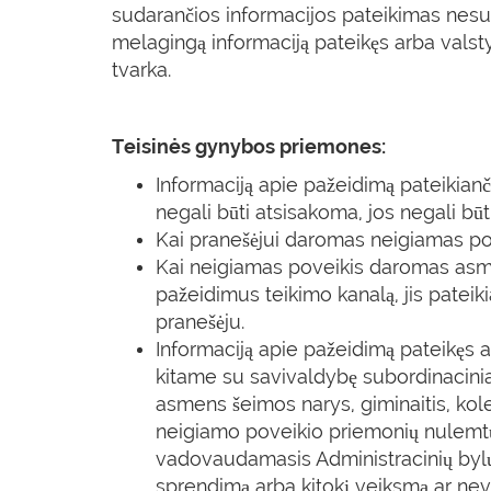
sudarančios informacijos pateikimas nesut
melagingą informaciją pateikęs arba valst
tvarka.
Teisinės gynybos priemones:
Informaciją apie pažeidimą pateikian
negali būti atsisakoma, jos negali būti
Kai pranešėjui daromas neigiamas pove
Kai neigiamas poveikis daromas asmen
pažeidimus teikimo kanalą, jis pateik
pranešėju.
Informaciją apie pažeidimą pateikęs a
kitame su savivaldybę subordinacinia
asmens šeimos narys, giminaitis, kole
neigiamo poveikio priemonių nulemtų p
vadovaudamasis Administracinių bylų te
sprendimą arba kitokį veiksmą ar nev