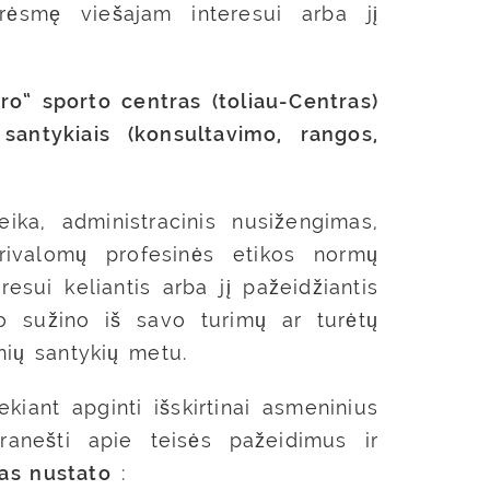
rėsmę viešajam interesui arba jį
o“ sporto centras (toliau-Centras)
santykiais (konsultavimo, rangos,
ka, administracinis nusižengimas,
rivalomų profesinės etikos normų
sui keliantis arba jį pažeidžiantis
uo sužino iš savo turimų ar turėtų
inių santykių metu.
ekiant apginti išskirtinai asmeninius
ranešti apie teisės pažeidimus ir
as nustato
: