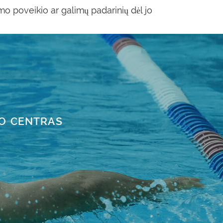
amo poveikio ar galimų padarinių dėl jo
TO CENTRAS