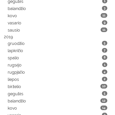
gegužės
1
balandžio
3
kovo
11
vasario
9
sausio
11
2019
gruodžio
5
lapkričio
7
spalio
8
rugsėjo
1
rugpjūčio
4
liepos
2
birželio
10
gegužės
5
balandžio
12
kovo
14