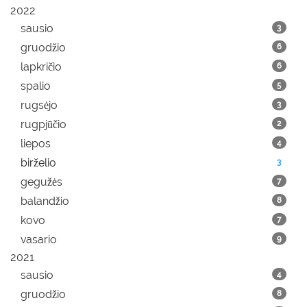
2022
sausio
3
gruodžio
6
lapkričio
6
spalio
5
rugsėjo
3
rugpjūčio
2
liepos
4
birželio
3
gegužės
7
balandžio
8
kovo
7
vasario
9
2021
sausio
4
gruodžio
8