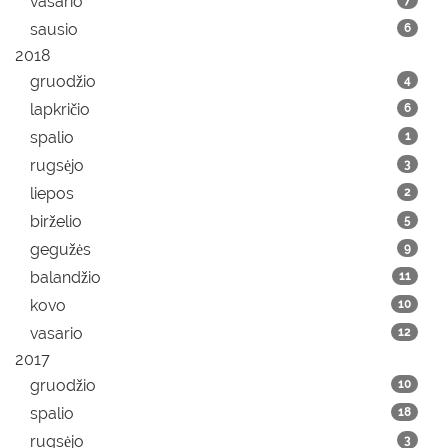
vasario
7
sausio
6
2018
gruodžio
4
lapkričio
6
spalio
1
rugsėjo
3
liepos
2
birželio
5
gegužės
9
balandžio
11
kovo
10
vasario
12
2017
gruodžio
10
spalio
18
rugsėjo
3