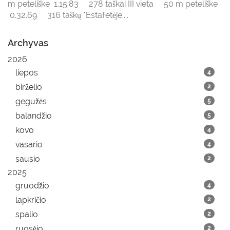
m peteliške 1.15.83 278 taškai III vieta 50 m peteliške
0.32.69 316 taškų *Estafetėje:...
Archyvas
2026
liepos
4
birželio
2
gegužės
5
balandžio
5
kovo
4
vasario
4
sausio
2
2025
gruodžio
4
lapkričio
2
spalio
2
rugsėjo
2