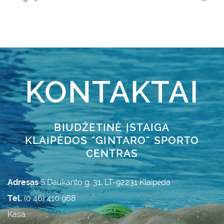
KONTAKTAI
BIUDŽETINĖ ĮSTAIGA
KLAIPĖDOS "GINTARO" SPORTO
CENTRAS
Adresas
S.Daukanto g. 31, LT-92231 Klaipėda
Tel.
(0 46) 410 968
Kasa