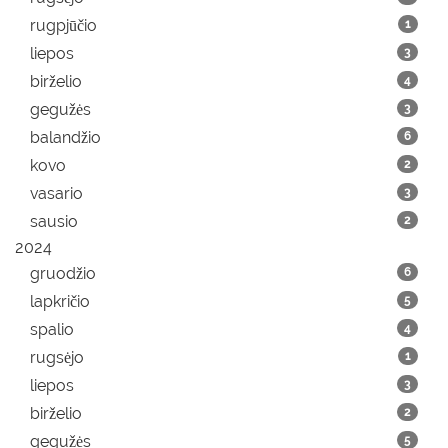
rugpjūčio
1
liepos
3
birželio
4
gegužės
3
balandžio
6
kovo
2
vasario
3
sausio
2
2024
gruodžio
6
lapkričio
5
spalio
4
rugsėjo
1
liepos
3
birželio
2
gegužės
5