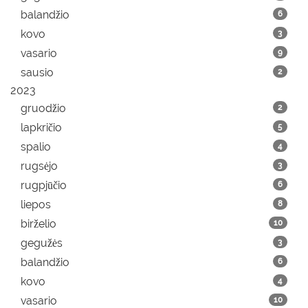
balandžio
6
kovo
3
vasario
9
sausio
2
2023
gruodžio
2
lapkričio
5
spalio
4
rugsėjo
3
rugpjūčio
6
liepos
8
birželio
10
gegužės
3
balandžio
6
kovo
4
vasario
10