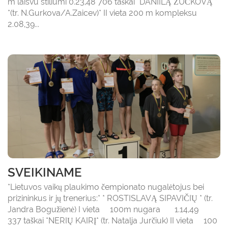
m laisvu stiliumi 0.23,48 706 taškai *DANIILĄ ŽUČKOVĄ *
*(tr. N.Gurkova/A.Zaicev)* II vieta 200 m kompleksu
2.08,39...
SVEIKINAME
*Lietuvos vaikų plaukimo čempionato nugalėtojus bei
prizininkus ir jų trenerius:* * ROSTISLAVĄ SIPAVIČIŲ * (tr.
Jandra Bogužienė) I vieta 100m nugara 1.14,49
337 taškai *NERIŲ KAIRĮ* (tr. Natalja Jurčiuk) II vieta 100