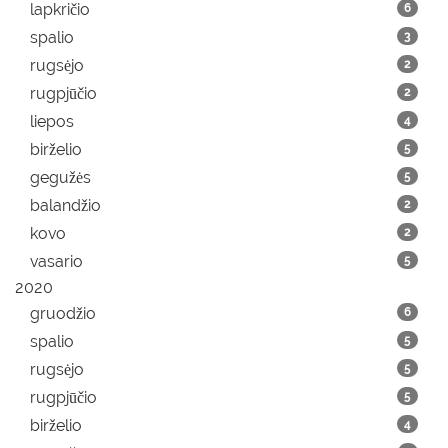
lapkričio
6
spalio
3
rugsėjo
2
rugpjūčio
2
liepos
4
birželio
5
gegužės
5
balandžio
2
kovo
2
vasario
5
2020
gruodžio
6
spalio
5
rugsėjo
5
rugpjūčio
5
birželio
4