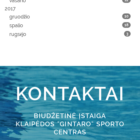
vasario
12
2017
gruodžio
10
spalio
18
rugsėjo
3
KONTAKTAI
BIUDŽETINĖ ĮSTAIGA
KLAIPĖDOS "GINTARO" SPORTO
CENTRAS