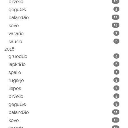
birželio
10
gegužės
5
balandžio
12
kovo
14
vasario
7
sausio
6
2018
gruodžio
4
lapkričio
6
spalio
1
rugsėjo
3
liepos
2
birželio
5
gegužės
9
balandžio
11
kovo
10