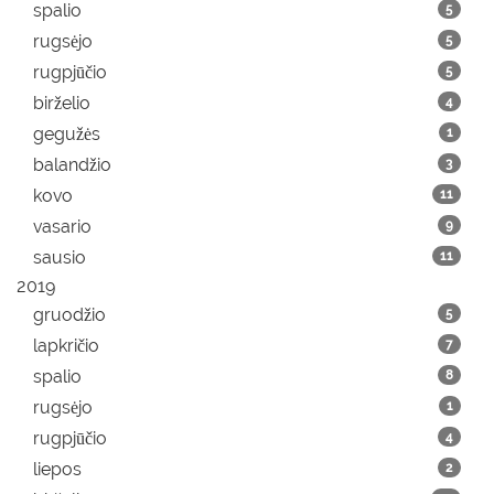
spalio
5
rugsėjo
5
rugpjūčio
5
birželio
4
gegužės
1
balandžio
3
kovo
11
vasario
9
sausio
11
2019
gruodžio
5
lapkričio
7
spalio
8
rugsėjo
1
rugpjūčio
4
liepos
2