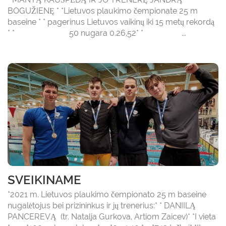
BOGUŽIENĘ * *Lietuvos plaukimo čempionate 25 m
baseine * * pagerinus Lietuvos vaikinų iki 15 metų rekordą
* * 50 nugara 0.26,52* * ...
SVEIKINAME
*2021 m. Lietuvos plaukimo čempionato 25 m baseine
nugalėtojus bei prizininkus ir jų trenerius:* * DANIILĄ
PANCEREVĄ (tr. Natalja Gurkova, Artiom Zaicev)* *I vieta