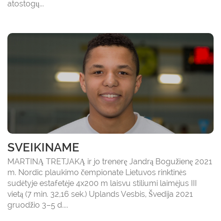
atostogų...
SVEIKINAME
MARTINĄ TRETJAKĄ ir jo trenerę Jandrą Bogužienę 2021
m. Nordic plaukimo čempionate Lietuvos rinktinės
sudėtyje estafetėje 4x200 m laisvu stiliumi laimėjus III
vietą (7 min. 32,16 sek.) Uplands Vesbis, Švedija 2021
gruodžio 3–5 d....