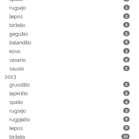
rugsėjo
1
liepos
3
birželio
2
gegužės
5
balandžio
6
kovo
3
vasario
9
sausio
2
2023
gruodžio
2
lapkričio
5
spalio
4
rugsėjo
3
rugpjūčio
6
liepos
8
birželio
10