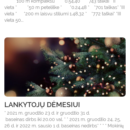
* *100 m kompleksu * *0.54,40 * *743 taškai* *II
vieta * *50 m peteliške * *0.24,48 * *701 taškas* *III
vieta * *200 m laisvu stiliumi 1.48,32 * *772 taškai* *III
vieta 50...
LANKYTOJŲ DĖMESIUI
* 2021 m. gruodžio 23 d. ir gruodžio 31 d.
baseinas dirbs iki 20.00 val. * * 2021 m. gruodžio 24, 25,
26 d. ir 2022 m. sausio 1 d. baseinas nedirbs* * * * Mokinių