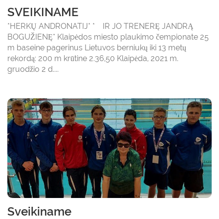
SVEIKINAME
*HERKŲ ANDRONATIJ* * IR JO TRENERĘ JANDRĄ
BOGUŽIENĘ* Klaipėdos miesto plaukimo čempionate 25
m baseine pagerinus Lietuvos berniukų iki 13 metų
rekordą: 200 m krūtine 2.36,50 Klaipėda, 2021 m.
gruodžio 2 d....
Sveikiname