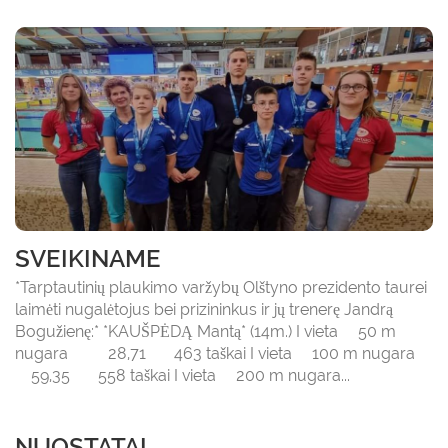
SVEIKINAME
*Tarptautinių plaukimo varžybų Olštyno prezidento taurei
laimėti nugalėtojus bei prizininkus ir jų trenerę Jandrą
Bogužienę:* *KAUŠPĖDĄ Mantą* (14m.) I vieta 50 m
nugara 28,71 463 taškai I vieta 100 m nugara
59,35 558 taškai I vieta 200 m nugara...
NUOSTATAI