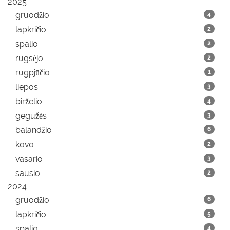
2025
gruodžio
4
lapkričio
2
spalio
2
rugsėjo
2
rugpjūčio
1
liepos
3
birželio
4
gegužės
3
balandžio
6
kovo
2
vasario
3
sausio
2
2024
gruodžio
6
lapkričio
5
spalio
4