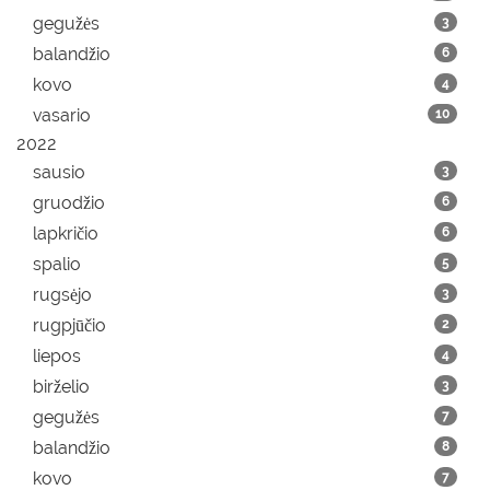
gegužės
3
balandžio
6
kovo
4
vasario
10
2022
sausio
3
gruodžio
6
lapkričio
6
spalio
5
rugsėjo
3
rugpjūčio
2
liepos
4
birželio
3
gegužės
7
balandžio
8
kovo
7