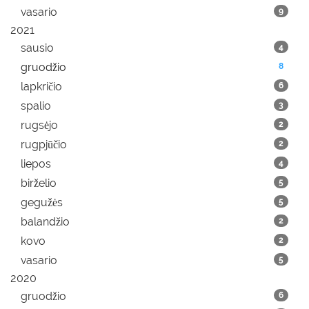
vasario
9
2021
sausio
4
gruodžio
8
lapkričio
6
spalio
3
rugsėjo
2
rugpjūčio
2
liepos
4
birželio
5
gegužės
5
balandžio
2
kovo
2
vasario
5
2020
gruodžio
6