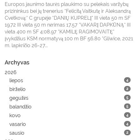
Europos jaunimo taurės plaukimo su pelekais varžybų
prizininkus bei jų trenerius *Felicitą Vaitkutę ir Aleksandrą
Cvetkovą:* C grupėje *DANIŲ KUPRELĮ* III vieta 50 m SF
19.72 III vieta 50 m nėrimas 17.57 *VAKARĮ DAPKŪNĄ* III
vieta 400 m SF 4:08.97 *KAMILĘ RAGIMOVAITĘ*
įvykdžius KSM normatyvą 100 m BF 56.80 *Gliwice, 2021
m. lapkričio 26-27...
Archyvas
2026
liepos
4
birželio
2
gegužės
5
balandžio
5
kovo
4
vasario
4
sausio
2