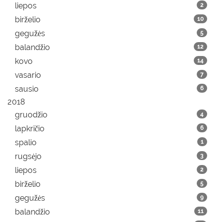
liepos
2
birželio
10
gegužės
5
balandžio
12
kovo
14
vasario
7
sausio
6
2018
gruodžio
4
lapkričio
6
spalio
1
rugsėjo
3
liepos
2
birželio
5
gegužės
9
balandžio
11