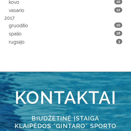
kovo
10
vasario
12
2017
gruodžio
10
spalio
18
rugsėjo
3
KONTAKTAI
BIUDŽETINĖ ĮSTAIGA
KLAIPĖDOS "GINTARO" SPORTO