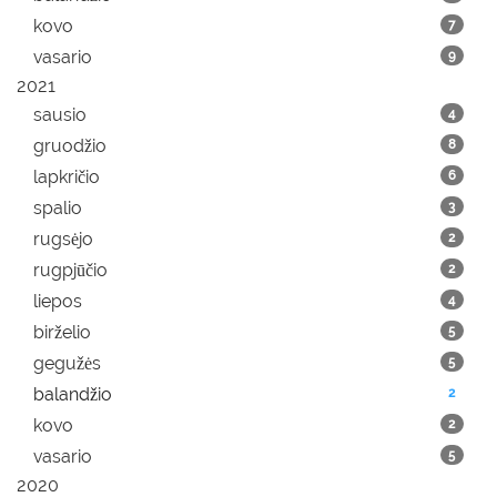
kovo
7
vasario
9
2021
sausio
4
gruodžio
8
lapkričio
6
spalio
3
rugsėjo
2
rugpjūčio
2
liepos
4
birželio
5
gegužės
5
balandžio
2
kovo
2
vasario
5
2020