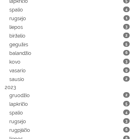
lapkričio
5
spalio
4
rugsėjo
1
liepos
3
birželio
2
gegužės
5
balandžio
6
kovo
3
vasario
9
sausio
2
2023
gruodžio
2
lapkričio
5
spalio
4
rugsėjo
3
rugpjūčio
6
liepos
8