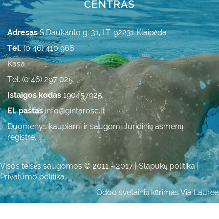
CENTRAS
Adresas
S.Daukanto g. 31, LT-92231 Klaipėda
Tel.
(0 46) 410 968
Kasa
Tel. (0 46) 297 025
Įstaigos kodas
190457925
El. paštas
info@gintarosc.lt
Duomenys kaupiami ir saugomi Juridinių asmenų
registre.
Visos teisės saugomos © 2011 - 2017 |
Slapukų politika
|
Privatumo politika
Odoo svetainių kūrimas
Via Laurea