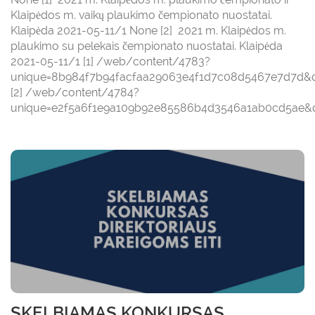
Klaipėdos m. vaikų plaukimo čempionato nuostatai.
Klaipėda 2021-05-11/1 None [2] 2021 m. Klaipėdos m.
plaukimo su pelekais čempionato nuostatai. Klaipėda
2021-05-11/1 [1] /web/content/4783?
unique=8b984f7b94facfaa29063e4f1d7c08d5467e7d7d&
[2] /web/content/4784?
unique=e2f5a6f1e9a109b92e85586b4d3546a1ab0cd5ae&do
SKELBIAMAS KONKURSAS