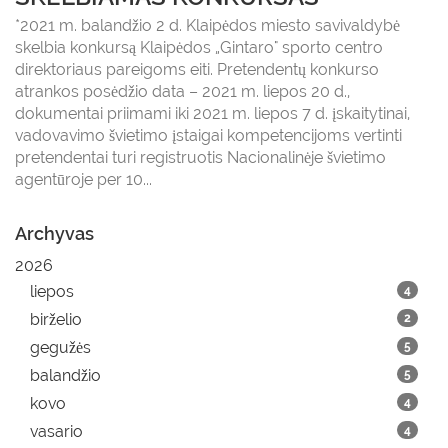
*2021 m. balandžio 2 d. Klaipėdos miesto savivaldybė
skelbia konkursą Klaipėdos „Gintaro" sporto centro
direktoriaus pareigoms eiti. Pretendentų konkurso
atrankos posėdžio data – 2021 m. liepos 20 d.,
dokumentai priimami iki 2021 m. liepos 7 d. įskaitytinai,
vadovavimo švietimo įstaigai kompetencijoms vertinti
pretendentai turi registruotis Nacionalinėje švietimo
agentūroje per 10...
Archyvas
2026
liepos
4
birželio
2
gegužės
5
balandžio
5
kovo
4
vasario
4