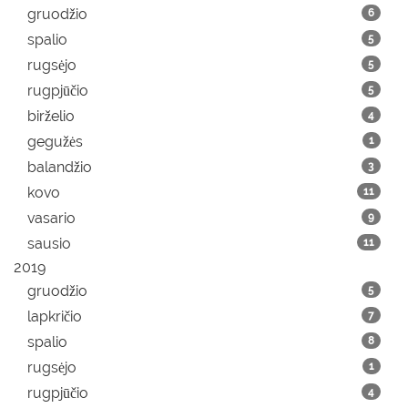
gruodžio
6
spalio
5
rugsėjo
5
rugpjūčio
5
birželio
4
gegužės
1
balandžio
3
kovo
11
vasario
9
sausio
11
2019
gruodžio
5
lapkričio
7
spalio
8
rugsėjo
1
rugpjūčio
4