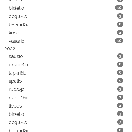
birželio
10
gegužės
3
balandžio
6
kovo
4
vasario
10
2022
sausio
3
gruodžio
6
lapkričio
6
spalio
5
rugsėjo
3
rugpjūčio
2
liepos
4
birželio
3
gegužės
7
balandžio
8