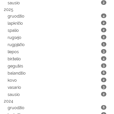
sausio
2
2025
gruodžio
4
lapkričio
2
spalio
2
rugsėjo
2
rugpjūčio
1
liepos
3
birželio
4
gegužės
3
balandžio
6
kovo
2
vasario
3
sausio
2
2024
gruodžio
6