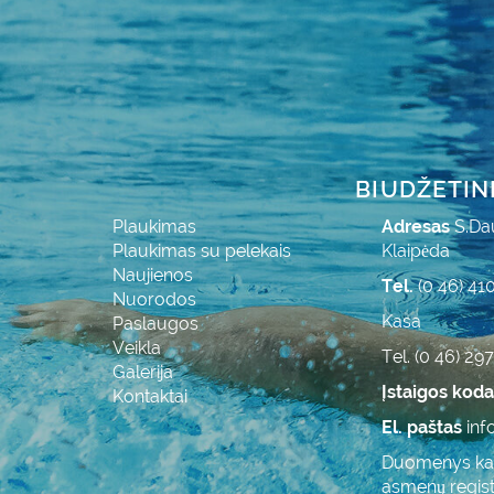
BIUDŽETIN
Plaukimas
Adresas
S.Da
Plaukimas su pelekais
Klaipėda
Naujienos
Tel.
(0 46) 41
Nuorodos
Kasa
Paslaugos
Veikla
Tel. (0 46) 29
Galerija
Įstaigos kod
Kontaktai
El. paštas
inf
Duomenys kaup
asmenų regist