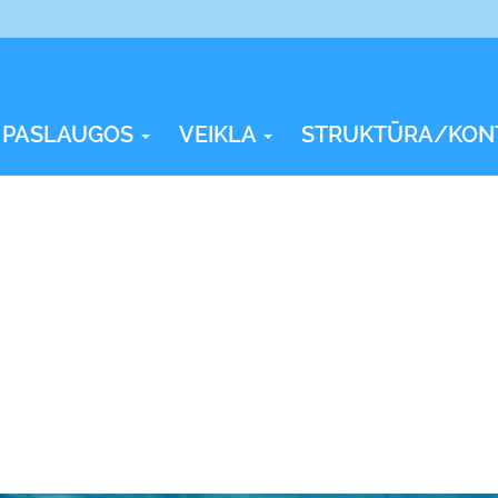
PASLAUGOS
VEIKLA
STRUKTŪRA/KON