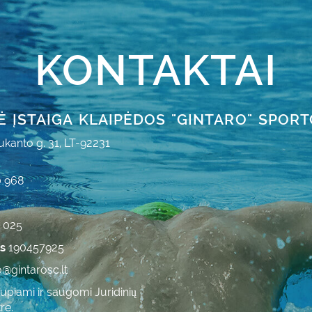
KONTAKTAI
Ė ĮSTAIGA KLAIPĖDOS "GINTARO" SPOR
ukanto g. 31, LT-92231
0 968
7 025
as
190457925
o@gintarosc.lt
iami ir saugomi Juridinių
re.