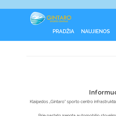
PRADŽIA
NAUJIENOS
Informu
Klaipėdos „Gintaro“ sporto centro infrastruktū
Prie pastato įrengta automobilio stovėjim