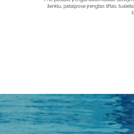
ženklu, patalpose įrengtas liftas, tualet
b