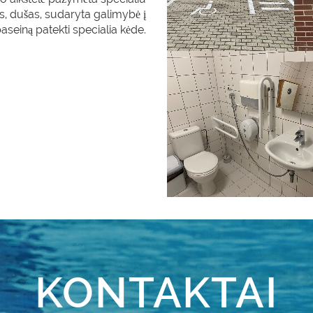
as, dušas, sudaryta galimybė į
aseiną patekti specialia kėde.
KONTAKTAI