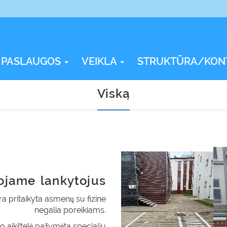
PASLAUGOS
VEIKLA
STRUKTŪRA/KON
Viską
ojame lankytojus
ra pritaikyta asmenų su fizine
negalia poreikiams.
o aikštelė pažymėta specialiu