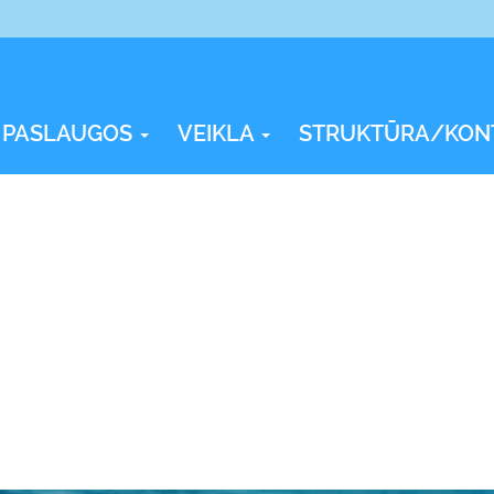
PASLAUGOS
VEIKLA
STRUKTŪRA/KON