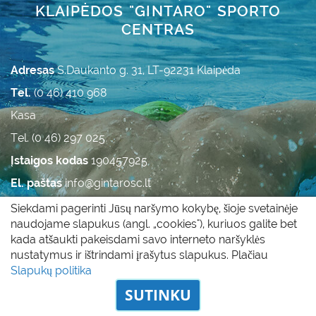
KLAIPĖDOS "GINTARO" SPORTO
CENTRAS
Adresas
S.Daukanto g. 31, LT-92231 Klaipėda
Tel.
(0 46) 410 968
Kasa
Tel. (0 46) 297 025
Įstaigos kodas
190457925
El. paštas
info@gintarosc.lt
Duomenys kaupiami ir saugomi Juridinių asmenų
Siekdami pagerinti Jūsų naršymo kokybę, šioje svetainėje
registre.
naudojame slapukus (angl. „cookies"), kuriuos galite bet
kada atšaukti pakeisdami savo interneto naršyklės
nustatymus ir ištrindami įrašytus slapukus. Plačiau
Visos teisės saugomos © 2011 - 2017 |
Slapukų politika
|
Slapukų politika
Privatumo politika
SUTINKU
Odoo svetainių kūrimas
Via Laurea