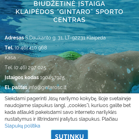
BIUDŽETINĖ ĮSTAIGA
KLAIPĖDOS "GINTARO" SPORTO
CENTRAS
Adresas
S.Daukanto g. 31, LT-92231 Klaipėda
Tel.
(0 46) 410 968
Kasa
Tel. (0 46) 297 025
Įstaigos kodas
190457925
El. paštas
info@gintarosc.lt
Duomenys kaupiami ir saugomi Juridinių asmenų
Siekdami pagerinti Jūsų naršymo kokybę, šioje svetainėje
registre.
naudojame slapukus (angl. „cookies"), kuriuos galite bet
kada atšaukti pakeisdami savo interneto naršyklės
nustatymus ir ištrindami įrašytus slapukus. Plačiau
Visos teisės saugomos © 2011 - 2017 |
Slapukų politika
|
Slapukų politika
Privatumo politika
SUTINKU