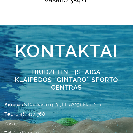
KONTAKTAI
BIUDŽETINĖ ĮSTAIGA
KLAIPĖDOS "GINTARO" SPORTO
CENTRAS
Adresas
S.Daukanto g. 31, LT-92231 Klaipėda
Tel.
(0 46) 410 968
Kasa