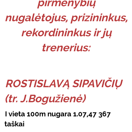
pirmenybių
nugalėtojus, prizininkus,
rekordininkus ir jų
trenerius:
ROSTISLAVĄ SIPAVIČIŲ
(tr. J.Bogužienė)
I vieta 100m nugara 1.07,47 367
taškai