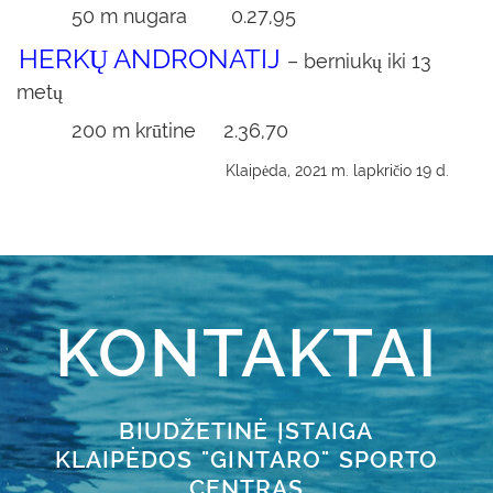
50 m nugara 0.27,95
HERKŲ ANDRONATIJ
– berniukų iki 13
metų
200 m krūtine
2.36,70
Klaipėda, 2021 m. lapkričio 19 d.
KONTAKTAI
BIUDŽETINĖ ĮSTAIGA
KLAIPĖDOS "GINTARO" SPORTO
CENTRAS