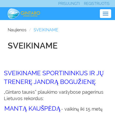
PRISIJUNGTI
REGISTRUOTIS
Togg
navig
Naujienos
SVEIKINAME
SVEIKINAME
SVEIKINAME SPORTININKUS IR JŲ
TRENERĘ JANDRĄ BOGUŽIENĘ
„Gintaro taurės“ plaukimo varžybose pagerinus
Lietuvos rekordus:
MANTĄ KAUŠPĖDĄ
- vaikinų iki 15 metų