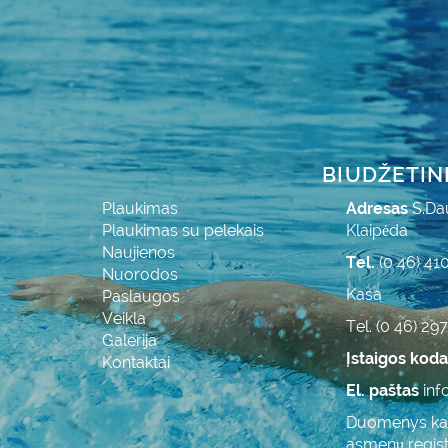
BIUDŽETIN
Plaukimas
Adresas
S.Da
Plaukimas su pelekais
Klaipėda
Naujienos
Tel.
(0 46) 41
Nuorodos
Kasa
Paslaugos
Veikla
Tel. (0 46) 29
Galerija
Įstaigos kod
Kontaktai
El. paštas
inf
Duomenys kaup
asmenų regist