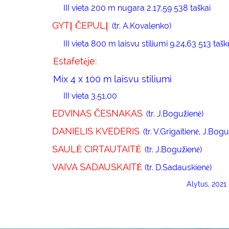
III vieta 200 m nugara 2.17,59 538 taškai
GYTĮ ČEPULĮ
(tr. A.Kovalenko)
III vieta 800 m laisvu stiliumi 9.24,63 513 tašk
Estafetėje:
Mix 4 x 100 m laisvu stiliumi
III vieta 3.51,00
EDVINAS ČESNAKAS
(tr. J.Bogužienė)
DANIELIS KVEDERIS
(tr. V.Grigaitienė, J.Bog
SAULĖ CIRTAUTAITĖ
(tr. J.Bogužienė)
VAIVA SADAUSKAITĖ
(tr. D.Sadauskienė)
Alytus, 2021 m