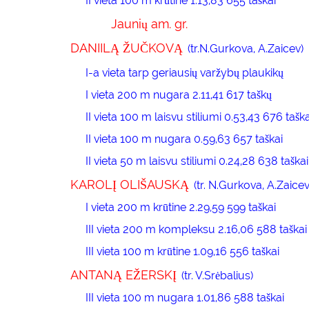
II vieta 100 m krūtine 1.13,83 655 taškai
Jaunių am. gr.
DANIILĄ ŽUČKOVĄ
(tr.N.Gurkova, A.Zaicev)
I-a vieta tarp geriausių varžybų plaukikų
I vieta 200 m nugara 2.11,41 617 taškų
II vieta 100 m laisvu stiliumi 0.53,43 676 taška
II vieta 100 m nugara 0.59,63 657 taškai
II vieta 50 m laisvu stiliumi 0.24,28 638 taškai
KAROLĮ OLIŠAUSKĄ
(tr. N.Gurkova, A.Zaicev
I vieta 200 m krūtine 2.29,59 599 taškai
III vieta 200 m kompleksu 2.16,06 588 taškai
III vieta 100 m krūtine 1.09,16 556 taškai
ANTANĄ EŽERSKĮ
(tr. V.Srėbalius)
III vieta 100 m nugara 1.01,86 588 taškai