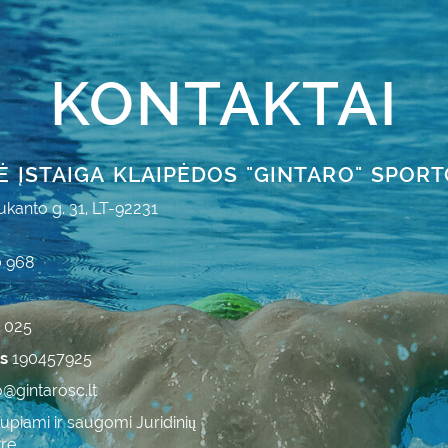
KONTAKTAI
Ė ĮSTAIGA KLAIPĖDOS "GINTARO" SPOR
ukanto g. 31, LT-92231
0 968
7 025
as
190457925
o@gintarosc.lt
iami ir saugomi Juridinių
re.