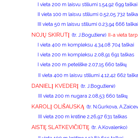
I vieta 200 m laisvu stiliumi 1.54,92 699 taškai
II vieta 100 m laisvu stiliumi 0.52,05 732 taška
III vieta 50 m laisvu stiliumi 0.23,94 666 taška
NOJŲ SKIRUTĮ
(tr. J.Bogužienė)
II-a vieta tar
I vieta 400 m kompleksu 4.34,08 704 taškai
I vieta 200 m kompleksu 2.08,91 691 taškas
I vieta 200 m peteliške 2.07,15 660 taškų
II vieta 400 m laisvu stiliumi 4.12,42 662 taška
DANIELĮ KVEDERĮ
(tr. J.Bogužienė)
III vieta 200 m nugara 2.08,53 660 taškų
KAROLĮ OLIŠAUSKĄ
(tr. N.Gurkova, A.Zaicev
III vieta 200 m krūtine 2.26,97 631 taškas
AISTĘ SLATKEVIČIŪTĘ
(tr. A.Kovalenko)