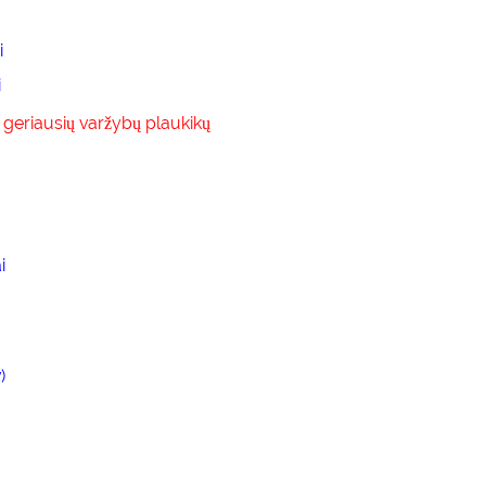
i
i
p geriausių varžybų plaukikų
i
)