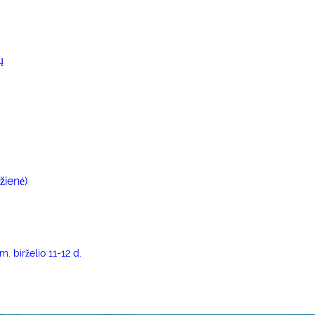
ų
užienė)
. birželio 11-12 d.