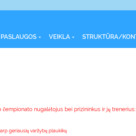
PASLAUGOS
VEIKLA
STRUKTŪRA/KON
čempionato nugalėtojus bei prizininkus ir jų trenerius:
 tarp geriausių varžybų plaukikų