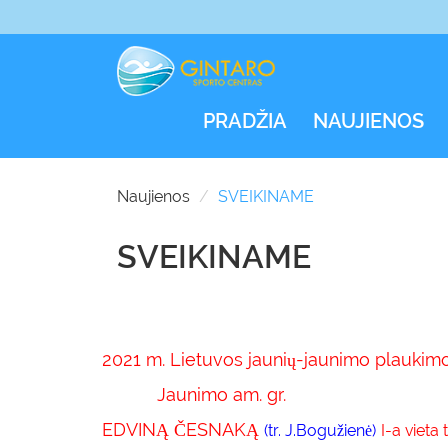
PRADŽIA
NAUJIENOS
Naujienos
SVEIKINAME
SVEIKINAME
2021 m. Lietuvos jaunių-jaunimo plaukimo 
Jaunimo am. gr.
EDVINĄ ČESNAKĄ
(tr. J.Bogužienė)
I-a vieta