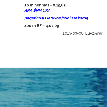
50 m nėrimas - 0.19,82
ARĄ ŠNIAUKĄ
pagerinusį Lietuvos jaunių rekordą
400 m BF – 4.07,09
2019-03-08, Elektrėnai