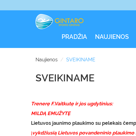
PRADŽIA
NAUJIENOS
Naujienos
SVEIKINAME
SVEIKINAME
Trenerę F.Vaitkutę ir jos ugdytinius:
MILDĄ EMUŽYTĘ
Lietuvos jaunimo plaukimo su pelekais čemp
į
vykdžiusią Lietuvos povandeninio plauki