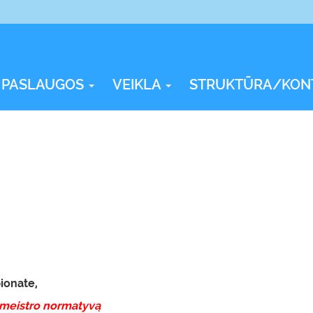
PASLAUGOS
VEIKLA
STRUKTŪRA/KON
ionate,
mo meistro normatyvą