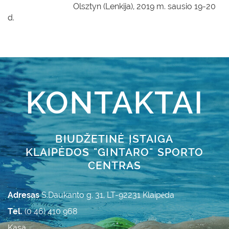
Olsztyn (Lenkija), 2019 m. sausio 19-20
d.
KONTAKTAI
BIUDŽETINĖ ĮSTAIGA
KLAIPĖDOS "GINTARO" SPORTO
CENTRAS
Adresas
S.Daukanto g. 31, LT-92231 Klaipėda
Tel.
(0 46) 410 968
Kasa