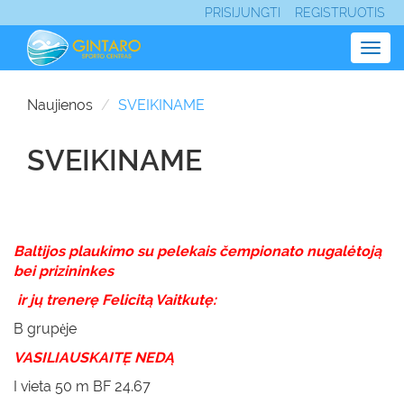
PRISIJUNGTI
REGISTRUOTIS
Togg
navig
Naujienos
SVEIKINAME
SVEIKINAME
Baltijos plaukimo su pelekais čempionato nugalėtoją
bei prizininkes
ir jų trenerę Felicitą Vaitkutę:
B grupėje
VASILIAUSKAITĘ NEDĄ
I vieta 50 m BF 24.67