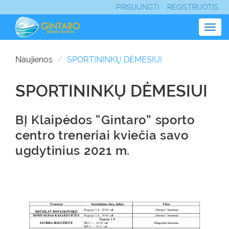
PRISIJUNGTI
REGISTRUOTIS
Togg
navig
Naujienos
SPORTININKŲ DĖMESIUI
SPORTININKŲ DĖMESIUI
BĮ Klaipėdos “Gintaro” sporto
centro treneriai kviečia savo
ugdytinius 2021 m.