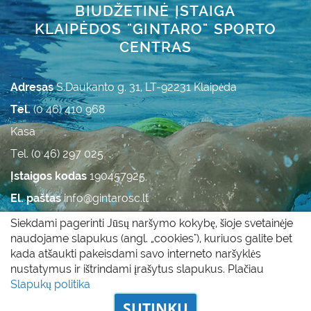
BIUDŽETINĖ ĮSTAIGA
KLAIPĖDOS "GINTARO" SPORTO
CENTRAS
Adresas
S.Daukanto g. 31, LT-92231 Klaipėda
Tel.
(0 46) 410 968
Kasa
Tel. (0 46) 297 025
Įstaigos kodas
190457925
El. paštas
info@gintarosc.lt
Duomenys kaupiami ir saugomi Juridinių asmenų
Siekdami pagerinti Jūsų naršymo kokybę, šioje svetainėje
registre.
naudojame slapukus (angl. „cookies"), kuriuos galite bet
kada atšaukti pakeisdami savo interneto naršyklės
nustatymus ir ištrindami įrašytus slapukus. Plačiau
Visos teisės saugomos © 2011 - 2017 |
Slapukų politika
|
Slapukų politika
Privatumo politika
SUTINKU