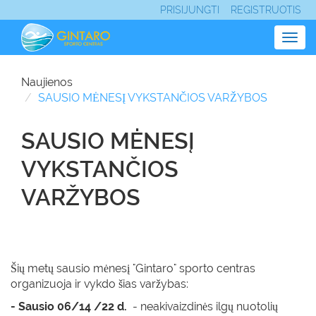
PRISIJUNGTI
REGISTRUOTIS
Togg
navig
Naujienos
SAUSIO MĖNESĮ VYKSTANČIOS VARŽYBOS
SAUSIO MĖNESĮ
VYKSTANČIOS
VARŽYBOS
Šių metų sausio mėnesį "Gintaro" sporto centras
organizuoja ir vykdo šias varžybas:
- Sausio 06/14 /22 d.
- neakivaizdinės ilgų nuotolių