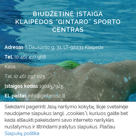
BIUDŽETINĖ ĮSTAIGA
KLAIPĖDOS "GINTARO" SPORTO
CENTRAS
Adresas
S.Daukanto g. 31, LT-92231 Klaipėda
Tel.
(0 46) 410 968
Kasa
Tel. (0 46) 297 025
Įstaigos kodas
190457925
El. paštas
info@gintarosc.lt
Duomenys kaupiami ir saugomi Juridinių asmenų
Siekdami pagerinti Jūsų naršymo kokybę, šioje svetainėje
registre.
naudojame slapukus (angl. „cookies"), kuriuos galite bet
kada atšaukti pakeisdami savo interneto naršyklės
nustatymus ir ištrindami įrašytus slapukus. Plačiau
Visos teisės saugomos © 2011 - 2017 |
Slapukų politika
|
Slapukų politika