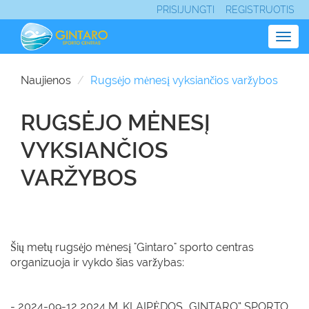
PRISIJUNGTI
REGISTRUOTIS
Togg
navig
Naujienos
Rugsėjo mėnesį vyksiančios varžybos
RUGSĖJO MĖNESĮ
VYKSIANČIOS
VARŽYBOS
Šių metų rugsėjo mėnesį "Gintaro" sporto centras
organizuoja ir vykdo šias varžybas:
- 2024-09-12 2024 M. KLAIPĖDOS „GINTARO“ SPORTO