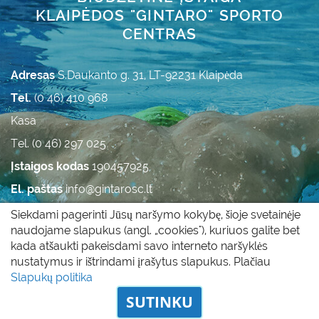
KLAIPĖDOS "GINTARO" SPORTO
CENTRAS
Adresas
S.Daukanto g. 31, LT-92231 Klaipėda
Tel.
(0 46) 410 968
Kasa
Tel. (0 46) 297 025
Įstaigos kodas
190457925
El. paštas
info@gintarosc.lt
Duomenys kaupiami ir saugomi Juridinių asmenų
Siekdami pagerinti Jūsų naršymo kokybę, šioje svetainėje
registre.
naudojame slapukus (angl. „cookies"), kuriuos galite bet
kada atšaukti pakeisdami savo interneto naršyklės
nustatymus ir ištrindami įrašytus slapukus. Plačiau
Visos teisės saugomos © 2011 - 2017 |
Slapukų politika
|
Slapukų politika
Privatumo politika
SUTINKU
Odoo svetainių kūrimas
Via Laurea