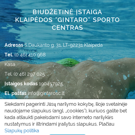
BIUDŽETINĖ ĮSTAIGA
KLAIPĖDOS "GINTARO" SPORTO
CENTRAS
Adresas
S.Daukanto g. 31, LT-92231 Klaipėda
Tel.
(0 46) 410 968
Kasa
Tel. (0 46) 297 025
Įstaigos kodas
190457925
El. paštas
info@gintarosc.lt
Duomenys kaupiami ir saugomi Juridinių asmenų
Siekdami pagerinti Jūsų naršymo kokybę, šioje svetainėje
registre.
naudojame slapukus (angl. „cookies"), kuriuos galite bet
kada atšaukti pakeisdami savo interneto naršyklės
nustatymus ir ištrindami įrašytus slapukus. Plačiau
Visos teisės saugomos © 2011 - 2017 |
Slapukų politika
|
Slapukų politika
Privatumo politika