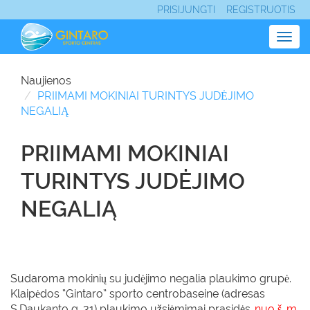
PRISIJUNGTI
REGISTRUOTIS
Togg
navig
Naujienos
PRIIMAMI MOKINIAI TURINTYS JUDĖJIMO
NEGALIĄ
PRIIMAMI MOKINIAI
TURINTYS JUDĖJIMO
NEGALIĄ
Sudaroma mokinių su judėjimo negalia plaukimo grupė.
Klaipėdos “Gintaro” sporto centrobaseine (adresas
S.Daukanto g. 31) plaukimo užsiėmimai prasidės
nuo š. m.