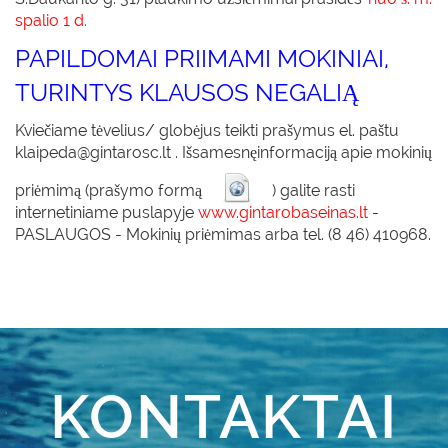
spalio 1 d.
PAPILDOMAI PRIIMAMI MOKINIAI,
TURINTYS KLAUSOS NEGALIĄ
Kviečiame tėvelius/ globėjus teikti prašymus el. paštu
klaipeda@gintarosc.lt . Išsamesnęinformaciją apie mokinių
priėmimą (prašymo formą
) galite rasti
internetiniame puslapyje
www.gintarobaseinas.lt
-
PASLAUGOS - Mokinių priėmimas arba tel. (8 46) 410968.
KONTAKTAI