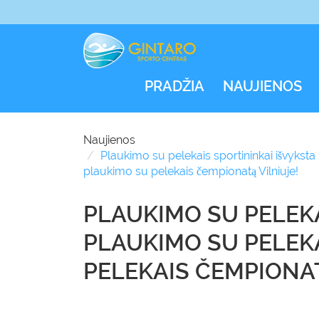
PRADŽIA
NAUJIENOS
Naujienos
Plaukimo su pelekais sportininkai išvyksta
plaukimo su pelekais čempionatą Vilniuje!
PLAUKIMO SU PELEKA
PLAUKIMO SU PELEK
PELEKAIS ČEMPIONAT