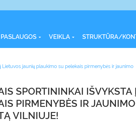
PASLAUGOS
VEIKLA
STRUKTŪRA/KON
 į Lietuvos jaunių plaukimo su pelekais pirmenybės ir jaunimo
IS SPORTININKAI IŠVYKSTA 
AIS PIRMENYBĖS IR JAUNIM
Ą VILNIUJE!