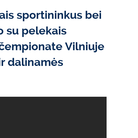
ais sportininkus bei
o su pelekais
čempionate Vilniuje
ir dalinamės