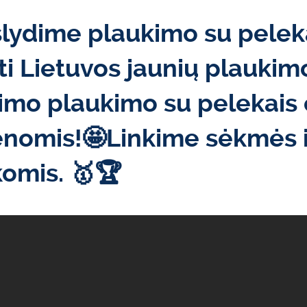
šlydime plaukimo su pelek
ti Lietuvos jaunių plaukim
imo plaukimo su pelekais 
ienomis!🤩Linkime sėkmės 
komis. 🥇🏆