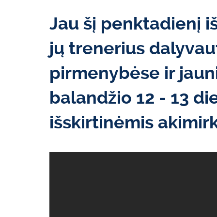
Jau šį penktadienį i
jų trenerius dalyvau
pirmenybėse ir jaun
balandžio 12 - 13 d
išskirtinėmis akimir