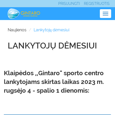
PRISIJUNGTI
REGISTRUOTIS
Togg
navig
Naujienos
Lankytojų dėmesiui
LANKYTOJŲ DĖMESIUI
Klaipėdos ,,Gintaro" sporto centro
lankytojams skirtas laikas 2023 m.
rugsėjo 4 - spalio 1 dienomis: