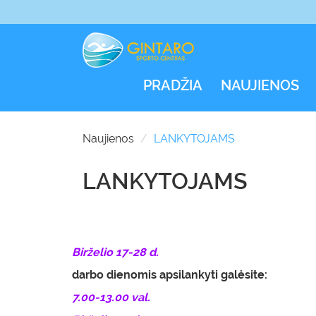
PRADŽIA
NAUJIENOS
Naujienos
LANKYTOJAMS
LANKYTOJAMS
Birželio 17-28 d.
darbo dienomis apsilankyti galėsite:
7.00-13.00 val.