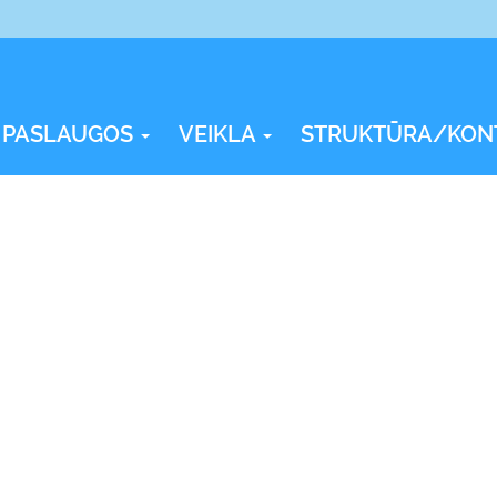
PASLAUGOS
VEIKLA
STRUKTŪRA/KON