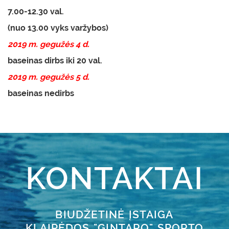
7.00-12.30 val.
(nuo 13.00 vyks varžybos)
2019 m. gegužės 4 d.
baseinas dirbs iki 20 val.
2019 m. gegužės 5 d.
baseinas nedirbs
KONTAKTAI
BIUDŽETINĖ ĮSTAIGA
KLAIPĖDOS "GINTARO" SPORTO