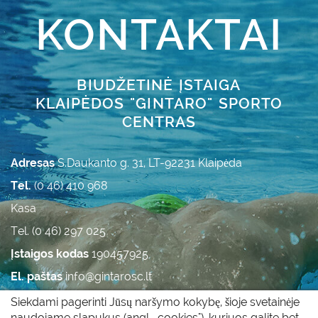
KONTAKTAI
BIUDŽETINĖ ĮSTAIGA
KLAIPĖDOS "GINTARO" SPORTO
CENTRAS
Adresas
S.Daukanto g. 31, LT-92231 Klaipėda
Tel.
(0 46) 410 968
Kasa
Tel. (0 46) 297 025
Įstaigos kodas
190457925
El. paštas
info@gintarosc.lt
Duomenys kaupiami ir saugomi Juridinių asmenų
Siekdami pagerinti Jūsų naršymo kokybę, šioje svetainėje
registre.
naudojame slapukus (angl. „cookies"), kuriuos galite bet