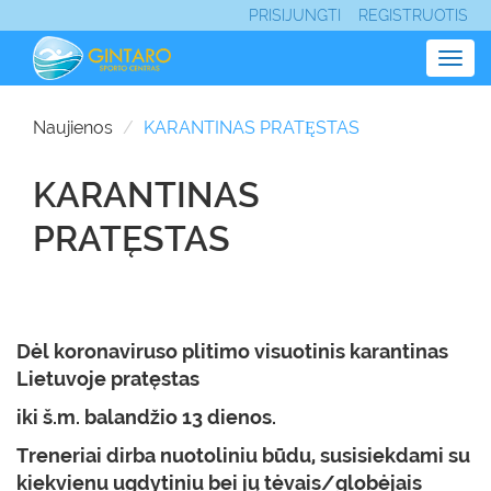
PRISIJUNGTI
REGISTRUOTIS
Togg
navig
Naujienos
KARANTINAS PRATĘSTAS
KARANTINAS
PRATĘSTAS
Dėl koronaviruso plitimo visuotinis karantinas
Lietuvoje pratęstas
iki š.m. balandžio 13 dienos
.
Treneriai dirba nuotoliniu būdu, susisiekdami su
kiekvienu ugdytiniu bei jų tėvais/globėjais