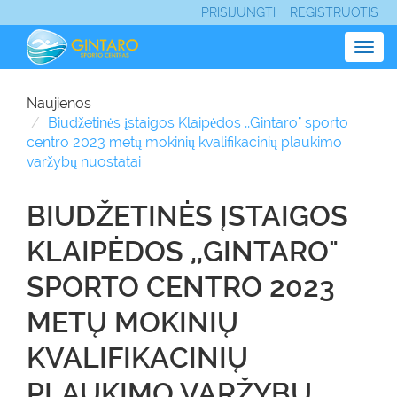
PRISIJUNGTI
REGISTRUOTIS
Togg
navig
Naujienos
Biudžetinės įstaigos Klaipėdos ,,Gintaro" sporto
centro 2023 metų mokinių kvalifikacinių plaukimo
varžybų nuostatai
BIUDŽETINĖS ĮSTAIGOS
KLAIPĖDOS ,,GINTARO"
SPORTO CENTRO 2023
METŲ MOKINIŲ
KVALIFIKACINIŲ
PLAUKIMO VARŽYBŲ