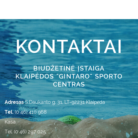
KONTAKTAI
BIUDŽETINĖ ĮSTAIGA
KLAIPĖDOS "GINTARO" SPORTO
CENTRAS
Adresas
S.Daukanto g. 31, LT-92231 Klaipėda
Tel.
(0 46) 410 968
Kasa
Tel. (0 46) 297 025