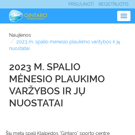
PRISIJUNGTI
REGISTRUOTIS
Togg
navig
Naujienos
2023 m. spalio mėnesio plaukimo varžybos ir jų
nuostatai
2023 M. SPALIO
MĖNESIO PLAUKIMO
VARŽYBOS IR JŲ
NUOSTATAI
Šių metų spalį Klaipėdos "Gintaro" sporto centre