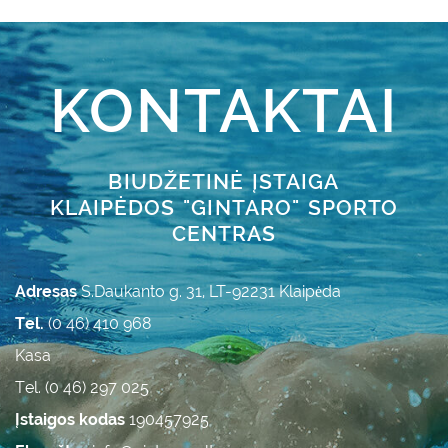
KONTAKTAI
BIUDŽETINĖ ĮSTAIGA
KLAIPĖDOS "GINTARO" SPORTO
CENTRAS
Adresas
S.Daukanto g. 31, LT-92231 Klaipėda
Tel.
(0 46) 410 968
Kasa
Tel. (0 46) 297 025
Įstaigos kodas
190457925