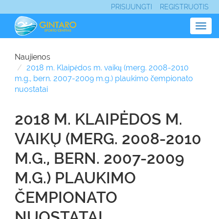
PRISIJUNGTI
REGISTRUOTIS
Togg
navig
Naujienos
2018 m. Klaipėdos m. vaikų (merg. 2008-2010
m.g., bern. 2007-2009 m.g.) plaukimo čempionato
nuostatai
2018 M. KLAIPĖDOS M.
VAIKŲ (MERG. 2008-2010
M.G., BERN. 2007-2009
M.G.) PLAUKIMO
ČEMPIONATO
NUOSTATAI