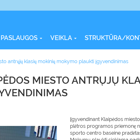
PASLAUGOS
VEIKLA
STRUKTŪRA/KON
to antrųjų klasių mokinių mokymo plaukti įgyvendinimas
IPĖDOS MIESTO ANTRŲJŲ KL
GYVENDINIMAS
Įgyvendinant Klaipėdos miesto
plėtros programos priemonę nu
sporto centro baseine pradėtas
Mokymu plaukti siekiama padėti