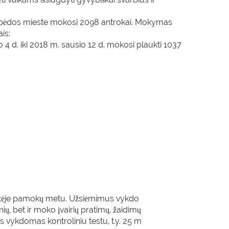
ipėdos mieste mokosi 2098 antrokai. Mokymas
is:
 4 d. iki 2018 m. sausio 12 d. mokosi plaukti 1037
aitėje pamokų metu. Užsiėmimus vykdo
nių, bet ir moko įvairių pratimų, žaidimų
 vykdomas kontroliniu testu, t.y. 25 m