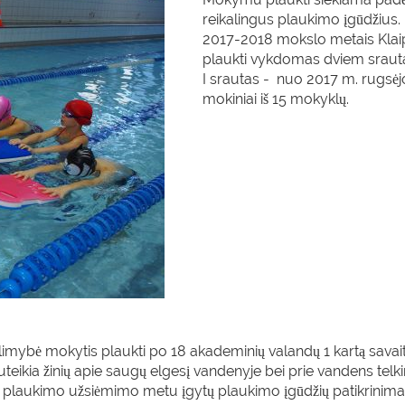
reikalingus plaukimo įgūdžius.
2017-2018 mokslo metais Kla
plaukti vykdomas dviem srauta
I srautas - nuo 2017 m. rugsėjo
mokiniai iš 15 mokyklų.
limybė mokytis plaukti po 18 akademinių valandų 1 kartą sav
 suteikia žinių apie saugų elgesį vandenyje bei prie vandens telki
o plaukimo užsiėmimo metu įgytų plaukimo įgūdžių patikrinimas