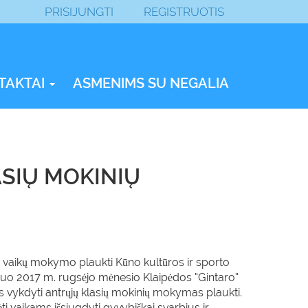
PRISIJUNGTI
REGISTRUOTIS
TAKTAI
ASMENIMS SU NEGALIA
ASIŲ MOKINIŲ
 vaikų mokymo plaukti Kūno kultūros ir sporto
o 2017 m. rugsėjo mėnesio Klaipėdos “Gintaro”
 vykdyti antrųjų klasių mokinių mokymas plaukti.
 vaikams išsiugdyti gyvybiškai svarbius ir