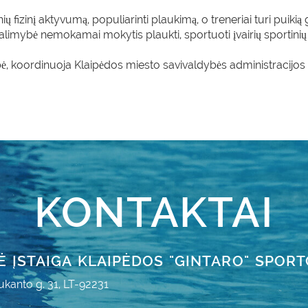
ų fizinį aktyvumą, populiarinti plaukimą, o treneriai turi puiki
mybė nemokamai mokytis plaukti, sportuoti įvairių sportinių
bė, koordinuoja Klaipėdos miesto savivaldybės administracijo
KONTAKTAI
Ė ĮSTAIGA KLAIPĖDOS "GINTARO" SPOR
ukanto g. 31, LT-92231