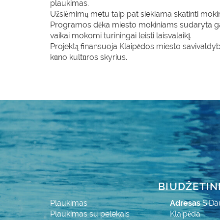
plaukimas.
Užsiėmimų metu taip pat siekiama skatinti mokini
Programos dėka miesto mokiniams sudaryta gali
vaikai mokomi turiningai leisti laisvalaikį.
Projektą finansuoja Klaipėdos miesto savivaldy
kūno kultūros skyrius.
BIUDŽETIN
Plaukimas
Adresas
S.Da
Plaukimas su pelekais
Klaipėda