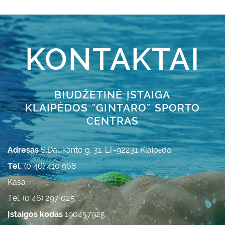
KONTAKTAI
BIUDŽETINĖ ĮSTAIGA
KLAIPĖDOS "GINTARO" SPORTO
CENTRAS
Adresas
S.Daukanto g. 31, LT-92231 Klaipėda
Tel.
(0 46) 410 968
Kasa
Tel. (0 46) 297 025
Įstaigos kodas
190457925