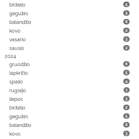
birželio
4
gegužės
3
balandžio
6
kovo
2
vasario
3
sausio
2
2024
gruodžio
6
lapkričio
5
spalio
4
rugsėjo
1
liepos
3
birželio
2
gegužės
5
balandžio
6
kovo
3