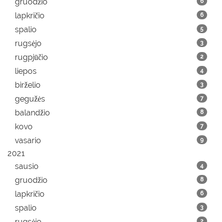
gruodžio
6
lapkričio
6
spalio
5
rugsėjo
3
rugpjūčio
2
liepos
4
birželio
3
gegužės
7
balandžio
8
kovo
7
vasario
9
2021
sausio
4
gruodžio
8
lapkričio
6
spalio
3
rugsėjo
2