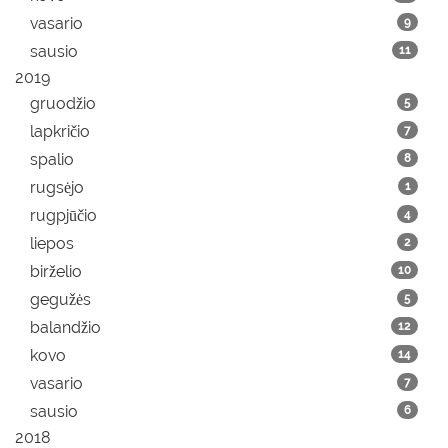
vasario
9
sausio
11
2019
gruodžio
5
lapkričio
7
spalio
8
rugsėjo
1
rugpjūčio
4
liepos
2
birželio
10
gegužės
5
balandžio
12
kovo
14
vasario
7
sausio
6
2018