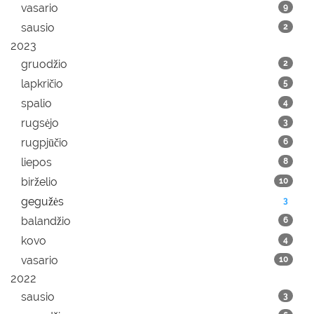
vasario
9
sausio
2
2023
gruodžio
2
lapkričio
5
spalio
4
rugsėjo
3
rugpjūčio
6
liepos
8
birželio
10
gegužės
3
balandžio
6
kovo
4
vasario
10
2022
sausio
3