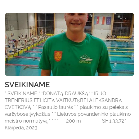
SVEIKINAME
* SVEIKINAME * *DONATĄ DRAUKŠĄ* * IR JO
TRENERIUS FELICITĄ VAITKUTĘBEI ALEKSANDRĄ
CVETKOVĄ * * Pasaulio taurės * * plaukimo su pelekais
varžybose įvykdžius * * Lietuvos povandeninio plaukimo
meistro normatyvą * * * * 200 m SF 1.33,72*
Klaipėda, 2023...