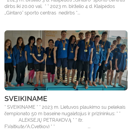
dirbs iki 20.00 val. * * 2023 m. birželio 4 d. Klaipėdos
,,Gintaro" sporto centras nedirbs *...
SVEIKINAME
* SVEIKINAME * * 2023 m. Lietuvos plaukimo su pelekais
čempionato 50 m baseine nugalėtojus ir prizininkus: * *
ALEKSEJŲ PETRAKOVĄ * * (tr.
F.Vaitkutė/A.Cvetkov) * * ...