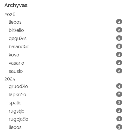
Archyvas
2026
liepos
4
birželio
2
gegužės
5
balandžio
5
kovo
4
vasario
4
sausio
2
2025
gruodžio
4
lapkričio
2
spalio
2
rugsėjo
2
rugpjūčio
1
liepos
3