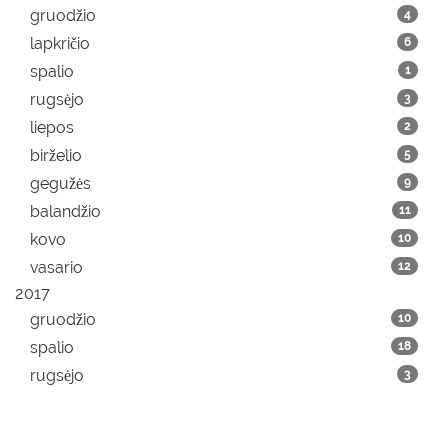
gruodžio
4
lapkričio
6
spalio
1
rugsėjo
3
liepos
2
birželio
5
gegužės
9
balandžio
11
kovo
10
vasario
12
2017
gruodžio
10
spalio
18
rugsėjo
3