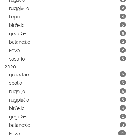
rugpjūčio
2
liepos
4
birželio
5
gegužės
5
balandžio
2
kovo
2
vasario
5
2020
gruodžio
6
spalio
5
rugsėjo
5
rugpjūčio
5
birželio
4
gegužės
1
balandžio
3
kovo
11