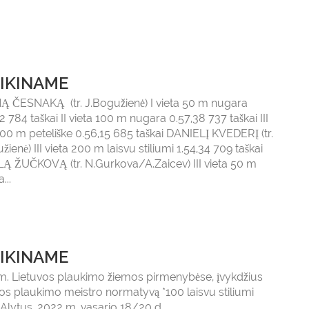
IKINAME
Ą ČESNAKĄ (tr. J.Bogužienė) I vieta 50 m nugara
2 784 taškai II vieta 100 m nugara 0.57,38 737 taškai III
100 m peteliške 0.56,15 685 taškai DANIELĮ KVEDERĮ (tr.
žienė) III vieta 200 m laisvu stiliumi 1.54,34 709 taškai
Ą ŽUČKOVĄ (tr. N.Gurkova/A.Zaicev) III vieta 50 m
...
IKINAME
m. Lietuvos plaukimo žiemos pirmenybėse, įvykdžius
os plaukimo meistro normatyvą *100 laisvu stiliumi
 Alytus, 2022 m. vasario 18/20 d....