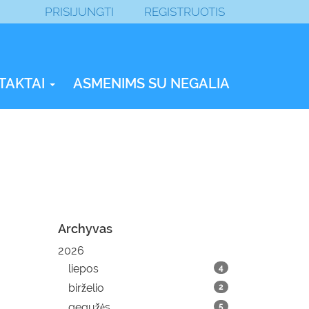
PRISIJUNGTI
REGISTRUOTIS
TAKTAI
ASMENIMS SU NEGALIA
Archyvas
2026
liepos
4
birželio
2
gegužės
5