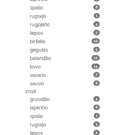
spalio
8
rugsėjo
1
rugpjūčio
4
liepos
2
birželio
10
gegužės
5
balandžio
12
kovo
14
vasario
7
sausio
6
2018
gruodžio
4
lapkričio
6
spalio
1
rugsėjo
3
liepos
2