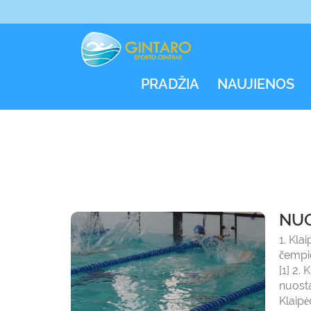
PRADŽIA
NAUJIENOS
NUO
1. Kla
čempi
[1] 2.
nuo
Klaipė