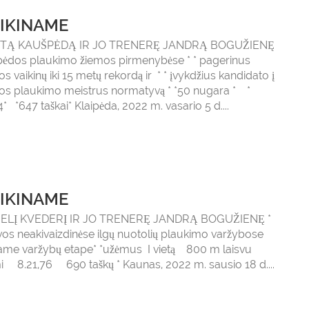
IKINAME
NTĄ KAUŠPĖDĄ IR JO TRENERĘ JANDRĄ BOGUŽIENĘ
ipėdos plaukimo žiemos pirmenybėse * * pagerinus
os vaikinų iki 15 metų rekordą ir * * įvykdžius kandidato į
vos plaukimo meistrus normatyvą * *50 nugara * *
4* *647 taškai* Klaipėda, 2022 m. vasario 5 d....
IKINAME
IELĮ KVEDERĮ IR JO TRENERĘ JANDRĄ BOGUŽIENĘ *
vos neakivaizdinėse ilgų nuotolių plaukimo varžybose
jame varžybų etape* *užėmus I vietą 800 m laisvu
mi 8.21,76 690 taškų * Kaunas, 2022 m. sausio 18 d....