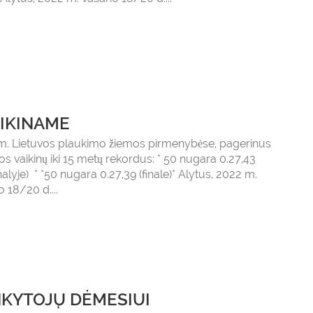
IKINAME
m. Lietuvos plaukimo žiemos pirmenybėse, pagerinus
os vaikinų iki 15 metų rekordus: * 50 nugara 0.27,43
nalyje) * *50 nugara 0.27,39 (finale)* Alytus, 2022 m.
o 18/20 d....
KYTOJŲ DĖMESIUI