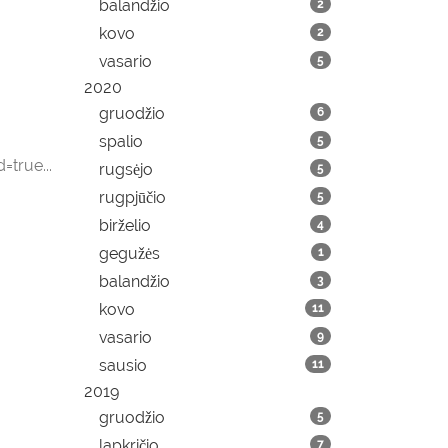
balandžio
2
kovo
2
vasario
5
2020
gruodžio
6
spalio
5
true...
rugsėjo
5
rugpjūčio
5
birželio
4
gegužės
1
balandžio
3
kovo
11
vasario
9
sausio
11
2019
gruodžio
5
lapkričio
7