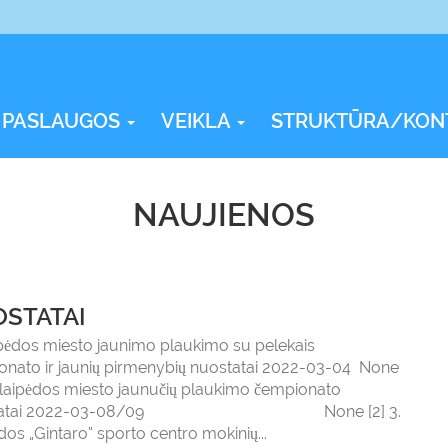
PASLAUGOS
VEIKLA
STRUKTŪRA/KON
NAUJIENOS
STATAI
ipėdos miesto jaunimo plaukimo su pelekais
onato ir jaunių pirmenybių nuostatai 2022-03-04 None
 Klaipėdos miesto jaunučių plaukimo čempionato
statai 2022-03-08/09 None [2] 3.
dos „Gintaro“ sporto centro mokinių...