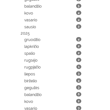
balandžio
5
kovo
4
vasario
4
sausio
2
2025
gruodžio
4
lapkričio
2
spalio
2
rugsėjo
2
rugpjūčio
1
liepos
3
birželio
4
gegužės
3
balandžio
6
kovo
2
vasario
3