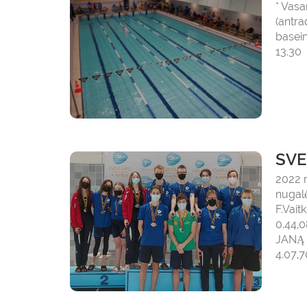
* Vasa
(antra
basein
13.30 
SVE
2022 
nugalė
F.Vait
0.44,0
JANĄ J
4.07,70 