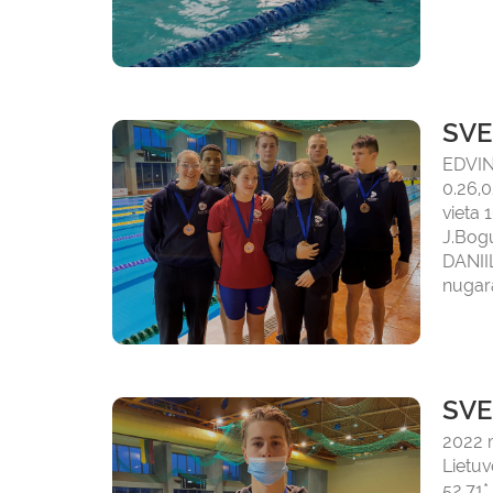
SVE
EDVIN
0.26,0
vieta 
J.Bogu
DANIIL
nugara
SVE
2022 
Lietuv
52,71*