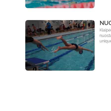
NUO
Klaip
nuost
uniqu