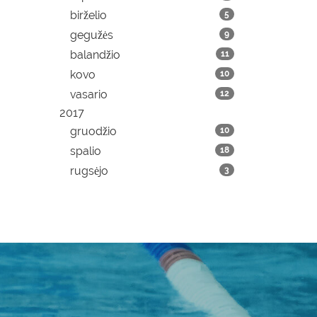
birželio
5
gegužės
9
balandžio
11
kovo
10
vasario
12
2017
gruodžio
10
spalio
18
rugsėjo
3