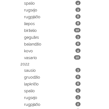
spalio
4
rugsėjo
3
rugpjūčio
6
liepos
8
birželio
10
gegužės
3
balandžio
6
kovo
4
vasario
10
2022
sausio
3
gruodžio
6
lapkričio
6
spalio
5
rugsėjo
3
rugpjūčio
2