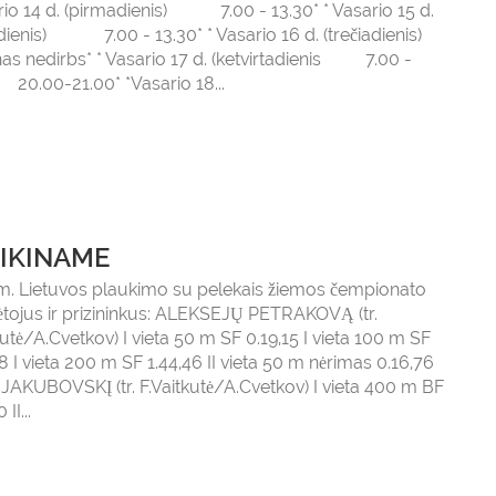
rio 14 d. (pirmadienis) 7.00 - 13.30* * Vasario 15 d.
dienis) 7.00 - 13.30* * Vasario 16 d. (trečiadienis)
as nedirbs* * Vasario 17 d. (ketvirtadienis 7.00 -
20.00-21.00* *Vasario 18...
IKINAME
m. Lietuvos plaukimo su pelekais žiemos čempionato
tojus ir prizininkus: ALEKSEJŲ PETRAKOVĄ (tr.
kutė/A.Cvetkov) I vieta 50 m SF 0.19,15 I vieta 100 m SF
8 I vieta 200 m SF 1.44,46 II vieta 50 m nėrimas 0.16,76
AKUBOVSKĮ (tr. F.Vaitkutė/A.Cvetkov) I vieta 400 m BF
II...