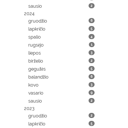
sausio
2
2024
gruodžio
6
lapkričio
5
spalio
4
rugsėjo
1
liepos
3
birželio
2
gegužės
5
balandžio
6
kovo
3
vasario
9
sausio
2
2023
gruodžio
2
lapkričio
5