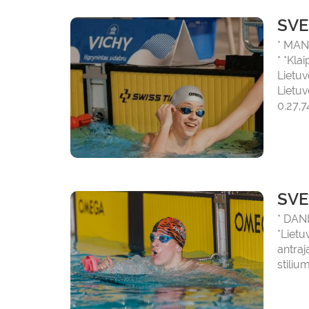
SVE
* MA
* *Kla
Lietuv
Lietu
0.27,7
SVE
* DAN
*Lietu
antra
stiliu