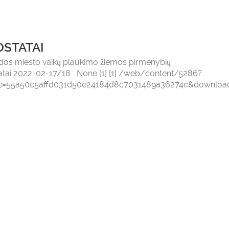
STATAI
ėdos miesto vaikų plaukimo žiemos pirmenybių
atai 2022-02-17/18 None [1] [1] /web/content/5286?
e=55a50c5affd031d50e24184d8c7031489a36274c&download=