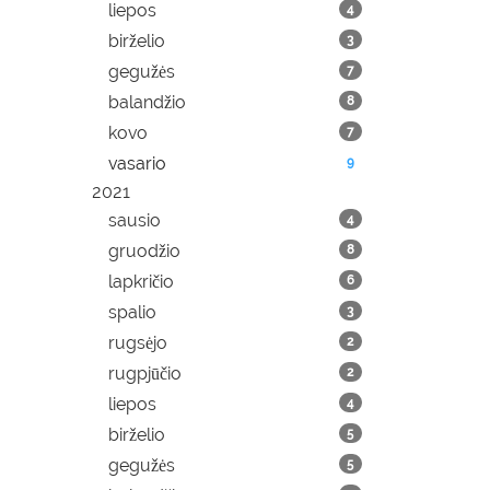
liepos
4
birželio
3
gegužės
7
balandžio
8
kovo
7
vasario
9
2021
sausio
4
gruodžio
8
lapkričio
6
spalio
3
rugsėjo
2
rugpjūčio
2
liepos
4
birželio
5
gegužės
5